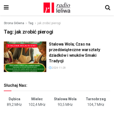
Strona Główna
Tag
jak zrobić pierogi
Tag:
jak zrobić pierogi
Stalowa Wola; Czas na
STALOWA WOLA/NISKO
przedświąteczne warsztaty
dziadków i wnuków Smaki
Tradycji
2024-11-28
Słuchaj Nas:
Dębica
Mielec
Stalowa Wola
Tarnobrzeg
89,2 MHz
102,4 MHz
93,5 MHz
104,7 MHz