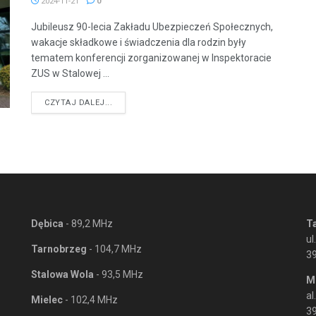
2024-11-21
0
Jubileusz 90-lecia Zakładu Ubezpieczeń Społecznych,
wakacje składkowe i świadczenia dla rodzin były
tematem konferencji zorganizowanej w Inspektoracie
ZUS w Stalowej ...
DETAILS
CZYTAJ DALEJ...
Dębica
- 89,2 MHz
T
ul
Tarnobrzeg
- 104,7 MHz
3
Stalowa Wola
- 93,5 MHz
M
al
Mielec
- 102,4 MHz
39