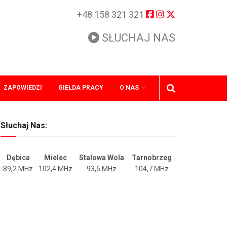
+48 158 321 321
SŁUCHAJ NAS
ZAPOWIEDZI
GIEŁDA PRACY
O NAS
Słuchaj Nas:
Dębica
Mielec
Stalowa Wola
Tarnobrzeg
89,2 MHz
102,4 MHz
93,5 MHz
104,7 MHz