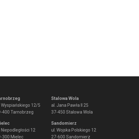
arnobrzeg
Stalowa Wola
. Wyspiańskiego 12/5
al. Jana Pawła II 25
9-400 Tarnobrzeg
37-450 Stalowa Wola
ielec
Sandomierz
. Niepodległości 12
ul. Wojska Polskiego 12
-300 Mielec
27-600 Sandomierz