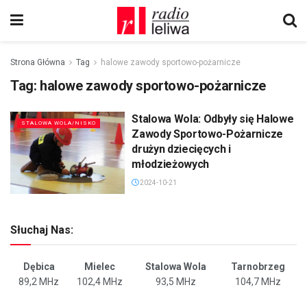
Strona Główna
Tag
halowe zawody sportowo-pożarnicze
Tag:
halowe zawody sportowo-pożarnicze
Stalowa Wola: Odbyły się Halowe
STALOWA WOLA/NISKO
Zawody Sportowo-Pożarnicze
drużyn dziecięcych i
młodzieżowych
2024-10-21
Słuchaj Nas:
Dębica
Mielec
Stalowa Wola
Tarnobrzeg
89,2 MHz
102,4 MHz
93,5 MHz
104,7 MHz