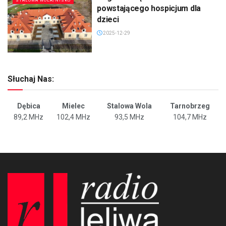
STALOWA WOLA/NISKO
powstającego hospicjum dla
dzieci
2025-12-29
Słuchaj Nas:
Dębica
Mielec
Stalowa Wola
Tarnobrzeg
89,2 MHz
102,4 MHz
93,5 MHz
104,7 MHz