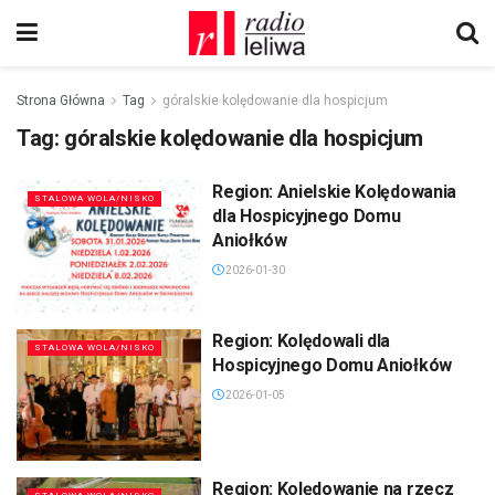
Strona Główna
Tag
góralskie kolędowanie dla hospicjum
Tag:
góralskie kolędowanie dla hospicjum
Region: Anielskie Kolędowania
STALOWA WOLA/NISKO
dla Hospicyjnego Domu
Aniołków
2026-01-30
Region: Kolędowali dla
STALOWA WOLA/NISKO
Hospicyjnego Domu Aniołków
2026-01-05
Region: Kolędowanie na rzecz