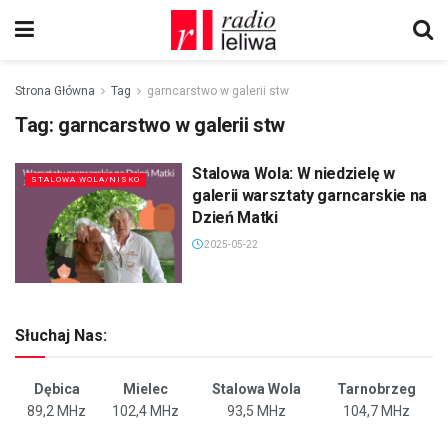
Strona Główna
Tag
garncarstwo w galerii stw
Tag:
garncarstwo w galerii stw
Stalowa Wola: W niedzielę w
STALOWA WOLA/NISKO
galerii warsztaty garncarskie na
Dzień Matki
2025-05-22
Słuchaj Nas:
Dębica
Mielec
Stalowa Wola
Tarnobrzeg
89,2 MHz
102,4 MHz
93,5 MHz
104,7 MHz