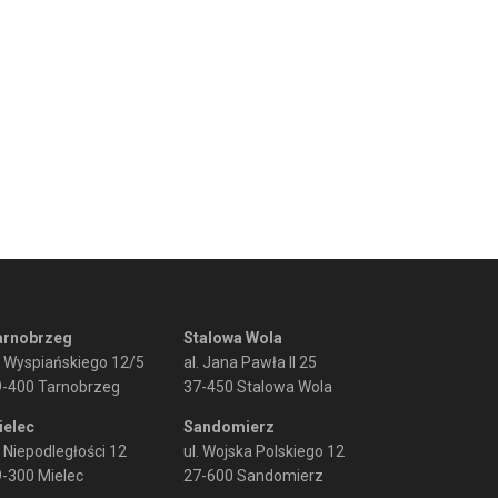
arnobrzeg
Stalowa Wola
. Wyspiańskiego 12/5
al. Jana Pawła II 25
9-400 Tarnobrzeg
37-450 Stalowa Wola
ielec
Sandomierz
. Niepodległości 12
ul. Wojska Polskiego 12
-300 Mielec
27-600 Sandomierz