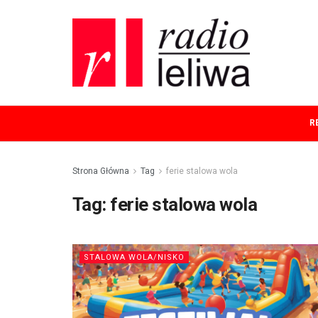
R
Strona Główna
Tag
ferie stalowa wola
Tag:
ferie stalowa wola
STALOWA WOLA/NISKO