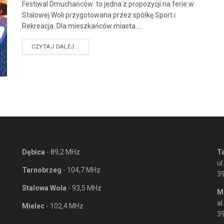
Festiwal Dmuchańców to jedna z propozycji na ferie w
Stalowej Woli przygotowana przez spółkę Sport i
Rekreacja. Dla mieszkańców miasta ...
DETAILS
CZYTAJ DALEJ...
Dębica
- 89,2 MHz
T
ul
Tarnobrzeg
- 104,7 MHz
3
Stalowa Wola
- 93,5 MHz
M
al
Mielec
- 102,4 MHz
39