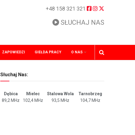
+48 158 321 321
SŁUCHAJ NAS
ZAPOWIEDZI
GIEŁDA PRACY
O NAS
Słuchaj Nas:
Dębica
Mielec
Stalowa Wola
Tarnobrzeg
89,2 MHz
102,4 MHz
93,5 MHz
104,7 MHz