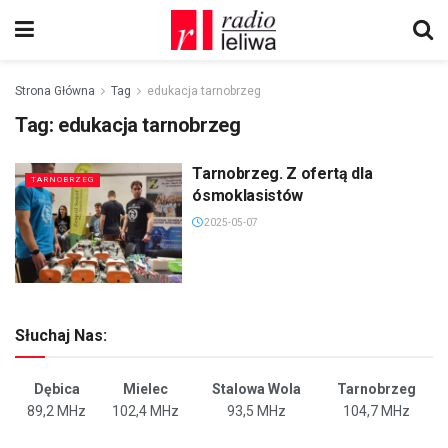
Strona Główna
Tag
edukacja tarnobrzeg
Tag:
edukacja tarnobrzeg
Tarnobrzeg. Z ofertą dla
TARNOBRZEG
ósmoklasistów
2025-05-07
Słuchaj Nas:
Dębica
Mielec
Stalowa Wola
Tarnobrzeg
89,2 MHz
102,4 MHz
93,5 MHz
104,7 MHz