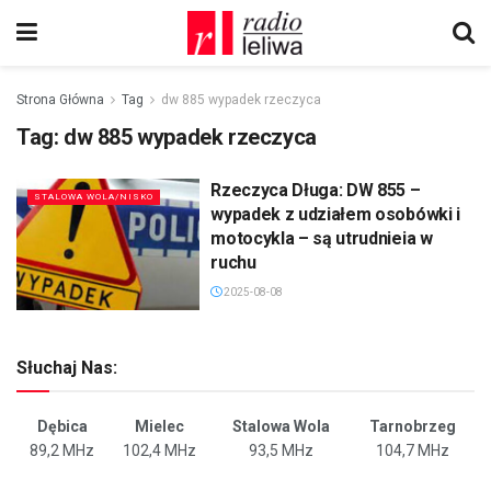
Strona Główna
Tag
dw 885 wypadek rzeczyca
Tag:
dw 885 wypadek rzeczyca
Rzeczyca Długa: DW 855 –
STALOWA WOLA/NISKO
wypadek z udziałem osobówki i
motocykla – są utrudnieia w
ruchu
2025-08-08
Słuchaj Nas:
Dębica
Mielec
Stalowa Wola
Tarnobrzeg
89,2 MHz
102,4 MHz
93,5 MHz
104,7 MHz