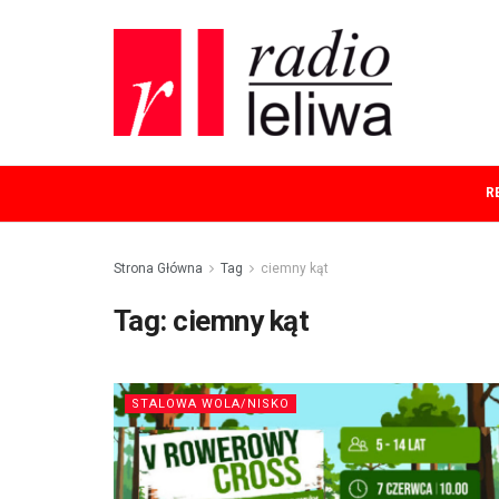
R
Strona Główna
Tag
ciemny kąt
Tag:
ciemny kąt
STALOWA WOLA/NISKO