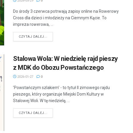
2026-05-29
0
Do środy 3 czerwca potrwają zapisy online na Rowerowy
Cross dla dzieci i młodzieży na Ciemnym Kącie. To
impreza rowerowa, ...
DETAILS
CZYTAJ DALEJ...
Stalowa Wola: W niedzielę rajd pieszy
z MDK do Obozu Powstańczego
2026-01-27
0
'Powstańczym szlakiem' - to tytuł II zimowego rajdu
pieszego, który organizuje Miejski Dom Kultury w
Stalowej Woli. W tę niedzielę, ...
DETAILS
CZYTAJ DALEJ...