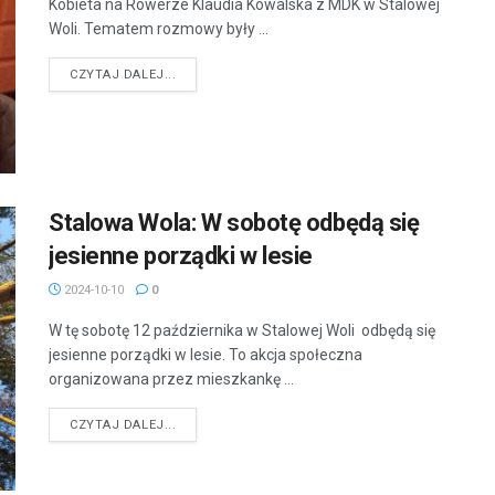
Kobieta na Rowerze Klaudia Kowalska z MDK w Stalowej
Woli. Tematem rozmowy były ...
DETAILS
CZYTAJ DALEJ...
Stalowa Wola: W sobotę odbędą się
jesienne porządki w lesie
2024-10-10
0
W tę sobotę 12 października w Stalowej Woli odbędą się
jesienne porządki w lesie. To akcja społeczna
organizowana przez mieszkankę ...
DETAILS
CZYTAJ DALEJ...