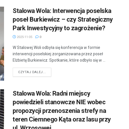
Stalowa Wola: Interwencja poselska
poseł Burkiewicz – czy Strategiczny
Park Inwestycyjny to zagrożenie?
2025-11-05
0
W Stalowej Woli odbyła się konferencja w formie
interwencji poselskiej zorganizowana przez poseł
Elżbietę Burkiewicz. Spotkanie, które odbyło się w ...
DETAILS
CZYTAJ DALEJ...
Stalowa Wola: Radni miejscy
powiedzieli stanowcze NIE wobec
propozycji przenoszenia strefy na
teren Ciemnego Kąta oraz lasu przy
ul. Wrzosowej