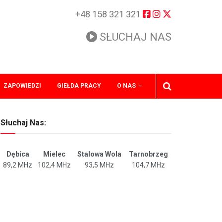
+48 158 321 321
SŁUCHAJ NAS
ZAPOWIEDZI
GIEŁDA PRACY
O NAS
Słuchaj Nas:
Dębica
Mielec
Stalowa Wola
Tarnobrzeg
89,2 MHz
102,4 MHz
93,5 MHz
104,7 MHz