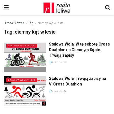
Strona Główna
Tag
ciemny kąt w lesie
Tag:
ciemny kąt w lesie
Stalowa Wola: W tę sobotę Cross
STALOWA WOLA/NISKO
Duathlon na Ciemnym Kącie.
Trwają zapisy
2026-06-08
Stalowa Wola: Trwają zapisy na
STALOWA WOLA/NISKO
VI Cross Duathlon
2025-06-06