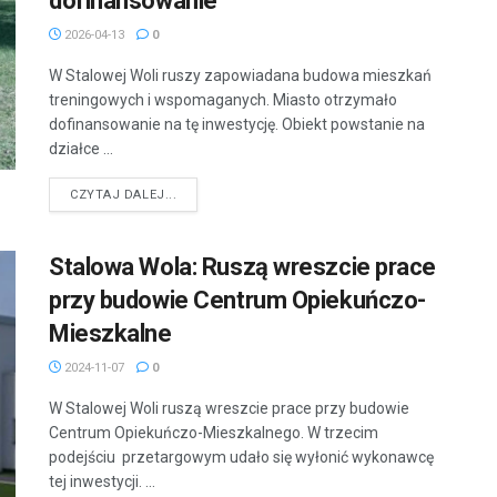
dofinansowanie
2026-04-13
0
W Stalowej Woli ruszy zapowiadana budowa mieszkań
treningowych i wspomaganych. Miasto otrzymało
dofinansowanie na tę inwestycję. Obiekt powstanie na
działce ...
DETAILS
CZYTAJ DALEJ...
Stalowa Wola: Ruszą wreszcie prace
przy budowie Centrum Opiekuńczo-
Mieszkalne
2024-11-07
0
W Stalowej Woli ruszą wreszcie prace przy budowie
Centrum Opiekuńczo-Mieszkalnego. W trzecim
podejściu przetargowym udało się wyłonić wykonawcę
tej inwestycji. ...