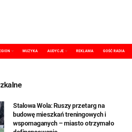
EGION
MUZYKA
AUDYCJE
REKLAMA
GOŚĆ RADIA
zkalne
Stalowa Wola: Ruszy przetarg na
budowę mieszkań treningowych i
wspomaganych – miasto otrzymało