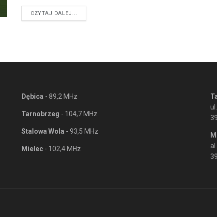
DETAILS
CZYTAJ DALEJ...
Dębica
- 89,2 MHz
T
ul
Tarnobrzeg
- 104,7 MHz
3
Stalowa Wola
- 93,5 MHz
M
al
Mielec
- 102,4 MHz
39