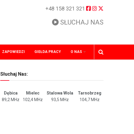
+48 158 321 321
SŁUCHAJ NAS
ZAPOWIEDZI
GIEŁDA PRACY
O NAS
Słuchaj Nas:
Dębica
Mielec
Stalowa Wola
Tarnobrzeg
89,2 MHz
102,4 MHz
93,5 MHz
104,7 MHz