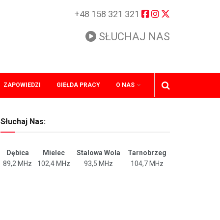
+48 158 321 321
SŁUCHAJ NAS
ZAPOWIEDZI
GIEŁDA PRACY
O NAS
Słuchaj Nas:
Dębica
Mielec
Stalowa Wola
Tarnobrzeg
89,2 MHz
102,4 MHz
93,5 MHz
104,7 MHz