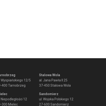
arnobrzeg
Stalowa Wola
. Wyspiańskiego 12/5
al. Jana Pawła II 25
9-400 Tarnobrzeg
37-450 Stalowa Wola
ielec
Sandomierz
. Niepodległości 12
ul. Wojska Polskiego 12
-300 Mielec
27-600 Sandomierz