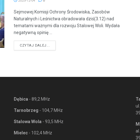
2025-12-04
0
Sejmowej Komisji Ochrony Środowiska, Zasobów
Naturalnych i Leśnictwa obradowała dziś(3.12) nad
tematami ważnymi dla rozwoju Stalowej Woli. Wydała
negatywną opinię ...
DETAILS
CZYTAJ DALEJ...
Dębica
- 89,2 MHz
T
ul
Tarnobrzeg
- 104,7 MHz
3
Stalowa Wola
- 93,5 MHz
M
al
Mielec
- 102,4 MHz
39