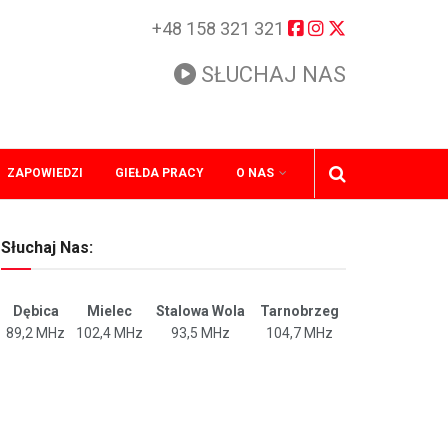
+48 158 321 321
SŁUCHAJ NAS
ZAPOWIEDZI
GIEŁDA PRACY
O NAS
Słuchaj Nas:
Dębica
Mielec
Stalowa Wola
Tarnobrzeg
89,2 MHz
102,4 MHz
93,5 MHz
104,7 MHz