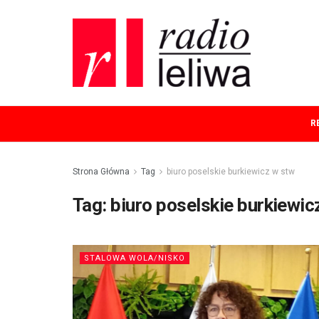
R
Strona Główna
Tag
biuro poselskie burkiewicz w stw
Tag:
biuro poselskie burkiewic
STALOWA WOLA/NISKO