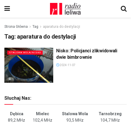
Strona Główna
Tag
aparatura do destylacji
Tag:
aparatura do destylacji
Nisko: Policjanci zlikwidowali
STALOWA WOLA/NISKO
dwie bimbrownie
2024-11-07
Słuchaj Nas:
Dębica
Mielec
Stalowa Wola
Tarnobrzeg
89,2 MHz
102,4 MHz
93,5 MHz
104,7 MHz