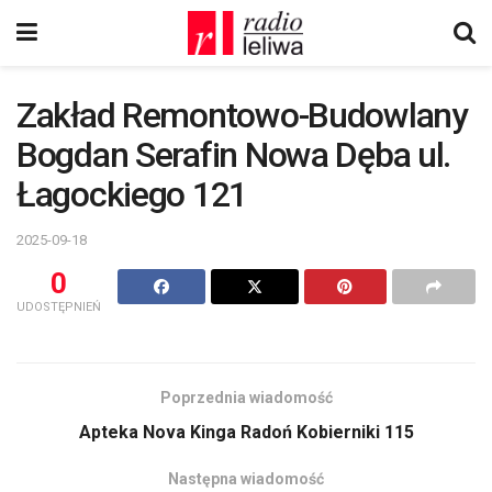
Zakład Remontowo-Budowlany
Bogdan Serafin Nowa Dęba ul.
Łagockiego 121
2025-09-18
0
UDOSTĘPNIEŃ
Poprzednia wiadomość
Apteka Nova Kinga Radoń Kobierniki 115
Następna wiadomość