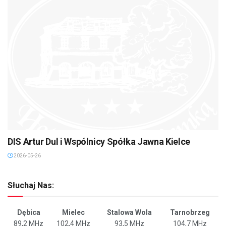
DIS Artur Dul i Wspólnicy Spółka Jawna Kielce
2026-05-26
Słuchaj Nas:
Dębica
Mielec
Stalowa Wola
Tarnobrzeg
89,2 MHz
102,4 MHz
93,5 MHz
104,7 MHz