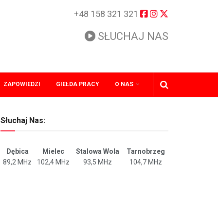
+48 158 321 321
SŁUCHAJ NAS
ZAPOWIEDZI
GIEŁDA PRACY
O NAS
Słuchaj Nas:
Dębica
Mielec
Stalowa Wola
Tarnobrzeg
89,2 MHz
102,4 MHz
93,5 MHz
104,7 MHz