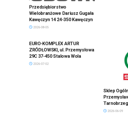
Przedsiębiorstwo
Wielobranżowe Dariusz Gugała
Kawęczyn 14 24-350 Kawęczyn
2026-08-05
EURO-KOMPLEX ARTUR
ZRÓDŁOWSKI, ul. Przemysłowa
29C 37-450 Stalowa Wola
2026-07-02
Sklep Ogól
Przemysła
Tarnobrzeg 
2026-06-09