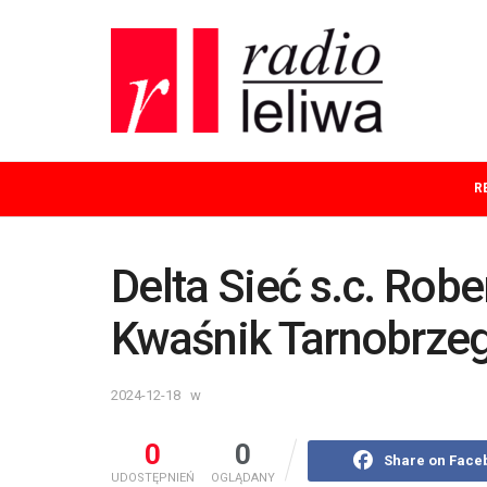
R
Delta Sieć s.c. Rob
Kwaśnik Tarnobrzeg 
2024-12-18
w
0
0
Share on Face
UDOSTĘPNIEŃ
OGLĄDANY