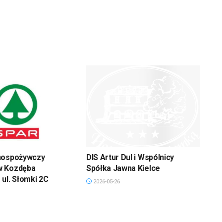
nospożywczy
DIS Artur Dul i Wspólnicy
w Kozdęba
Spółka Jawna Kielce
ul. Słomki 2C
2026-05-26