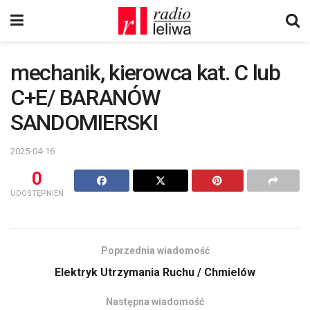
mechanik, kierowca kat. C lub
C+E/ BARANÓW
SANDOMIERSKI
2025-04-16
0
UDOSTĘPNIEŃ
Poprzednia wiadomość
Elektryk Utrzymania Ruchu / Chmielów
Następna wiadomość