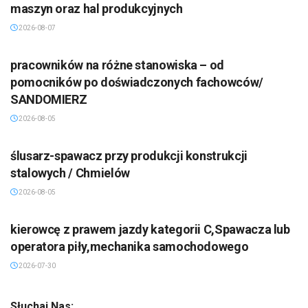
maszyn oraz hal produkcyjnych
2026-08-07
pracowników na różne stanowiska – od
pomocników po doświadczonych fachowców/
SANDOMIERZ
2026-08-05
ślusarz-spawacz przy produkcji konstrukcji
stalowych / Chmielów
2026-08-05
kierowcę z prawem jazdy kategorii C,Spawacza lub
operatora piły,mechanika samochodowego
2026-07-30
Słuchaj Nas: