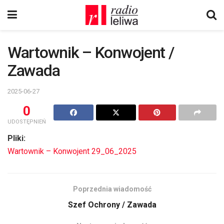
Wartownik – Konwojent /
Zawada
2025-06-27
0
UDOSTĘPNIEŃ
Pliki:
Wartownik – Konwojent 29_06_2025
Poprzednia wiadomość
Szef Ochrony / Zawada