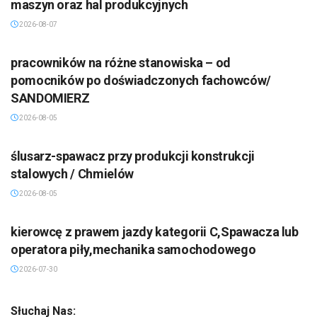
maszyn oraz hal produkcyjnych
2026-08-07
pracowników na różne stanowiska – od
pomocników po doświadczonych fachowców/
SANDOMIERZ
2026-08-05
ślusarz-spawacz przy produkcji konstrukcji
stalowych / Chmielów
2026-08-05
kierowcę z prawem jazdy kategorii C,Spawacza lub
operatora piły,mechanika samochodowego
2026-07-30
Słuchaj Nas: