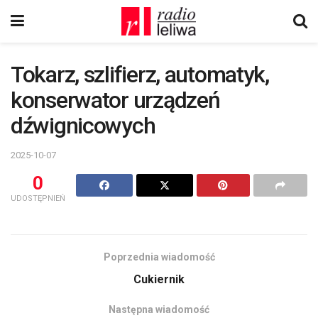
Tokarz, szlifierz, automatyk,
konserwator urządzeń
dźwignicowych
2025-10-07
0
UDOSTĘPNIEŃ
Poprzednia wiadomość
Cukiernik
Następna wiadomość