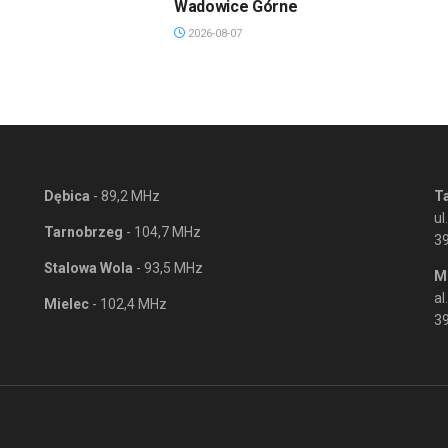
Wadowice Górne
2026-08-07
Dębica
- 89,2 MHz
T
ul
Tarnobrzeg
- 104,7 MHz
3
Stalowa Wola
- 93,5 MHz
M
al
Mielec
- 102,4 MHz
39