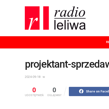
R
projektant-sprzeda
2024-09-18
w
0
0
Share on Face
UDOSTĘPNIEŃ
OGLĄDANY