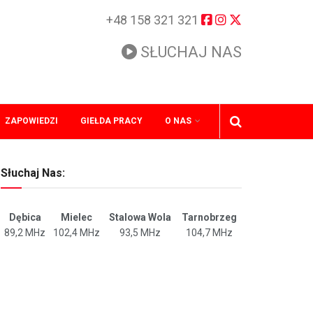
+48 158 321 321
SŁUCHAJ NAS
ZAPOWIEDZI
GIEŁDA PRACY
O NAS
Słuchaj Nas:
Dębica
Mielec
Stalowa Wola
Tarnobrzeg
89,2 MHz
102,4 MHz
93,5 MHz
104,7 MHz