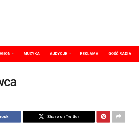
EGION
MUZYKA
AUDYCJE
REKLAMA
GOŚĆ RADIA
wca
book
Share on Twitter