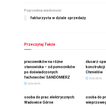
Poprzednia wiadomość
fakturzysta w dziale sprzedaży
Przeczytaj Także
pracowników na różne
ślusarz-spa
stanowiska – od pomocników
konstrukcji
po doświadczonych
Chmielów
fachowców/ SANDOMIERZ
2026-08-05
2026-08-05
osoba do prac elektrycznych:
osoba do pr
Wadowice Górne
wieprzowe