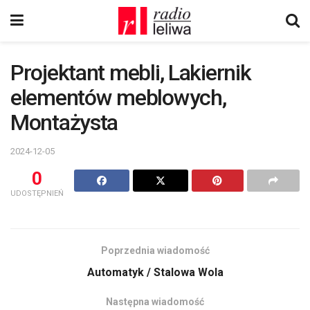
Projektant mebli, Lakiernik
elementów meblowych,
Montażysta
2024-12-05
0
UDOSTĘPNIEŃ
Poprzednia wiadomość
Automatyk / Stalowa Wola
Następna wiadomość