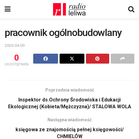
pracownik ogólnobudowlany
2026-04-09
0
UDOSTĘPNIEŃ
Poprzednia wiadomość
Inspektor ds.Ochrony Środowiska i Edukacji
Ekologicznej (Kobieta/Mężczyzna)/ STALOWA WOLA
Następna wiadomość
księgowa ze znajomością pełnej księgowości/
CHMIELÓW