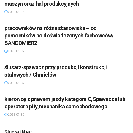
maszyn oraz hal produkcyjnych
2026-08-07
pracowników na różne stanowiska – od
pomocników po doświadczonych fachowców/
SANDOMIERZ
2026-08-05
ślusarz-spawacz przy produkcji konstrukcji
stalowych / Chmielów
2026-08-05
kierowcę z prawem jazdy kategorii C,Spawacza lub
operatora piły,mechanika samochodowego
2026-07-30
Słuchaj Nas: