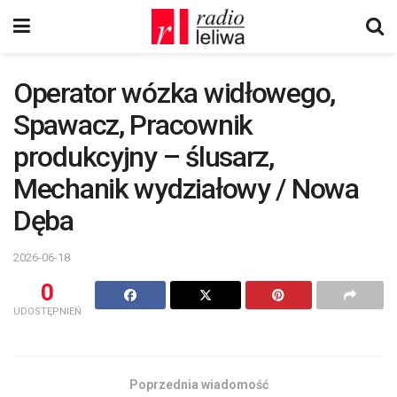
Operator wózka widłowego,
Spawacz, Pracownik
produkcyjny – ślusarz,
Mechanik wydziałowy / Nowa
Dęba
2026-06-18
0
UDOSTĘPNIEŃ
Poprzednia wiadomość