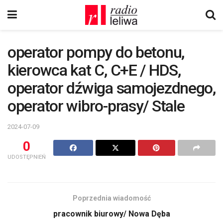
operator pompy do betonu,
kierowca kat C, C+E / HDS,
operator dźwiga samojezdnego,
operator wibro-prasy/ Stale
2024-07-09
0
UDOSTĘPNIEŃ
Poprzednia wiadomość
pracownik biurowy/ Nowa Dęba