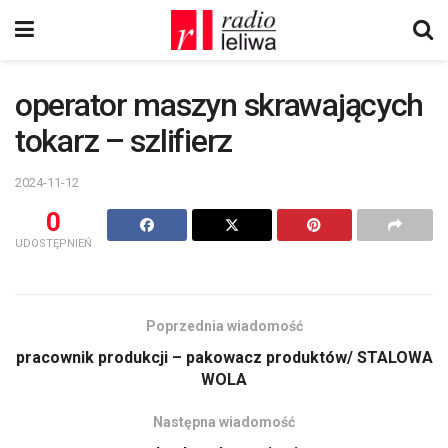
operator maszyn skrawających
tokarz – szlifierz
2024-11-12
0
UDOSTĘPNIEŃ
Poprzednia wiadomość
pracownik produkcji – pakowacz produktów/ STALOWA
WOLA
Następna wiadomość