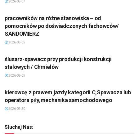
2026-08-07
pracowników na różne stanowiska – od
pomocników po doświadczonych fachowców/
SANDOMIERZ
2026-08-05
ślusarz-spawacz przy produkcji konstrukcji
stalowych / Chmielów
2026-08-05
kierowcę z prawem jazdy kategorii C,Spawacza lub
operatora piły,mechanika samochodowego
2026-07-30
Słuchaj Nas: