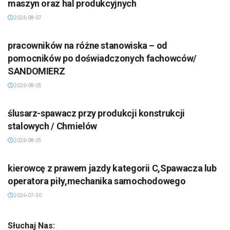
maszyn oraz hal produkcyjnych
2026-08-07
pracowników na różne stanowiska – od
pomocników po doświadczonych fachowców/
SANDOMIERZ
2026-08-05
ślusarz-spawacz przy produkcji konstrukcji
stalowych / Chmielów
2026-08-05
kierowcę z prawem jazdy kategorii C,Spawacza lub
operatora piły,mechanika samochodowego
2026-07-30
Słuchaj Nas: