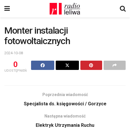
Monter instalacji
fotowoltaicznych
2024-10-08
0
UDOSTĘPNIEŃ
Poprzednia wiadomość
Specjalista ds. księgowości / Gorzyce
Następna wiadomość
Elektryk Utrzymania Ruchu