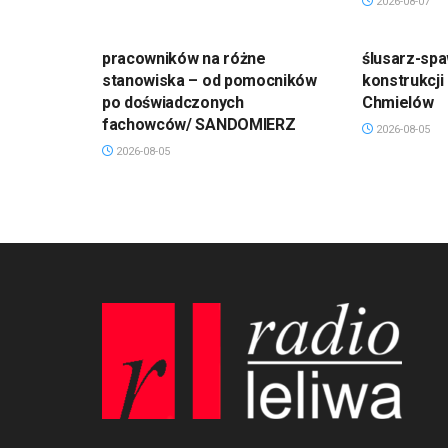
2026-08-07
pracowników na różne
ślusarz-spa
stanowiska – od pomocników
konstrukcji
po doświadczonych
Chmielów
fachowców/ SANDOMIERZ
2026-08-05
2026-08-05