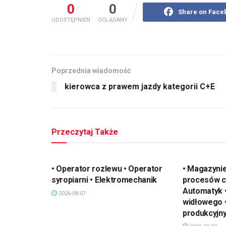
0
0
Share on Face
UDOSTĘPNIEŃ
OGLĄDANY
Poprzednia wiadomość
kierowca z prawem jazdy kategorii C+E
Przeczytaj Także
• Operator rozlewu • Operator
• Magazynie
syropiarni • Elektromechanik
procesów c
Automatyk 
2026-08-07
widłowego 
produkcyjn