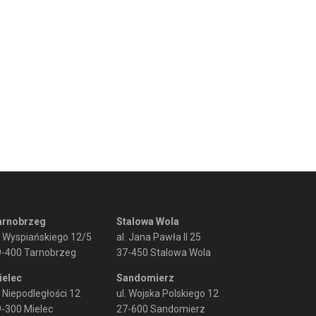
arnobrzeg
Stalowa Wola
. Wyspiańskiego 12/5
al. Jana Pawła II 25
9-400 Tarnobrzeg
37-450 Stalowa Wola
ielec
Sandomierz
. Niepodległości 12
ul. Wojska Polskiego 12
-300 Mielec
27-600 Sandomierz