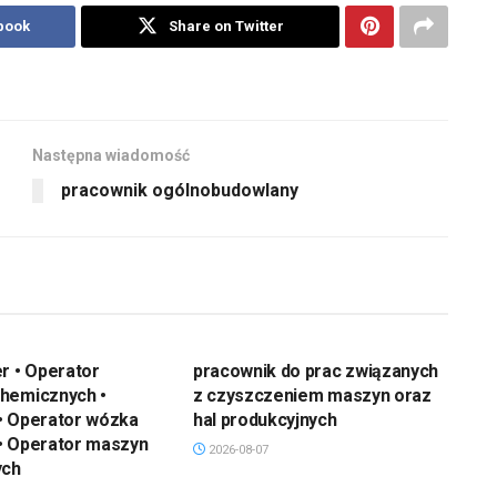
book
Share on Twitter
Następna wiadomość
pracownik ogólnobudowlany
r • Operator
pracownik do prac związanych
hemicznych •
z czyszczeniem maszyn oraz
• Operator wózka
hal produkcyjnych
• Operator maszyn
2026-08-07
ych