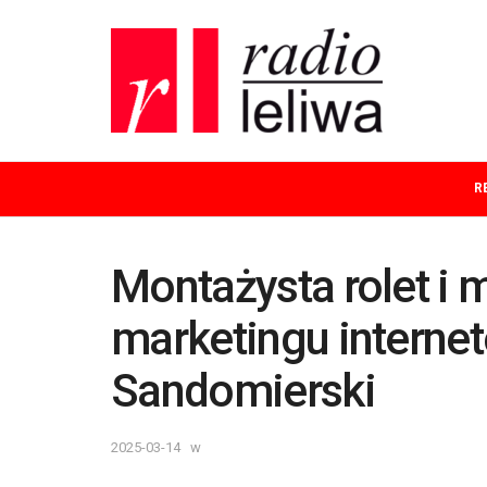
R
Montażysta rolet i m
marketingu interne
Sandomierski
2025-03-14
w