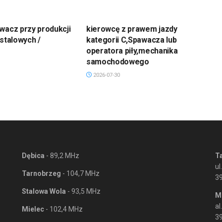
wacz przy produkcji
kierowcę z prawem jazdy
 stalowych /
kategorii C,Spawacza lub
operatora piły,mechanika
samochodowego
2026-07-30
Dębica
- 89,2 MHz
T
ul
Tarnobrzeg
- 104,7 MHz
3
Stalowa Wola
- 93,5 MHz
M
al
Mielec
- 102,4 MHz
39