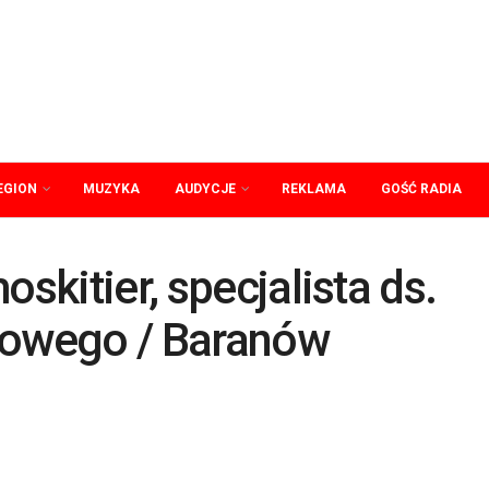
EGION
MUZYKA
AUDYCJE
REKLAMA
GOŚĆ RADIA
oskitier, specjalista ds.
towego / Baranów