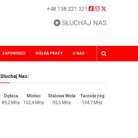
+48 158 321 321
SŁUCHAJ NAS
ZAPOWIEDZI
GIEŁDA PRACY
O NAS
Słuchaj Nas:
Dębica
Mielec
Stalowa Wola
Tarnobrzeg
89,2 MHz
102,4 MHz
93,5 MHz
104,7 MHz