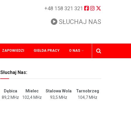
+48 158 321 321
SŁUCHAJ NAS
ZAPOWIEDZI
GIEŁDA PRACY
O NAS
Słuchaj Nas:
Dębica
Mielec
Stalowa Wola
Tarnobrzeg
89,2 MHz
102,4 MHz
93,5 MHz
104,7 MHz