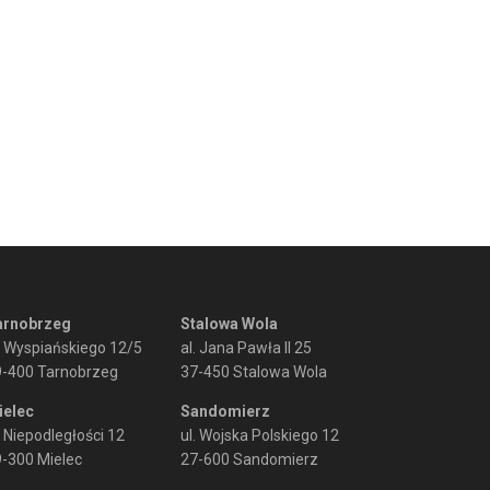
arnobrzeg
Stalowa Wola
. Wyspiańskiego 12/5
al. Jana Pawła II 25
9-400 Tarnobrzeg
37-450 Stalowa Wola
ielec
Sandomierz
. Niepodległości 12
ul. Wojska Polskiego 12
-300 Mielec
27-600 Sandomierz