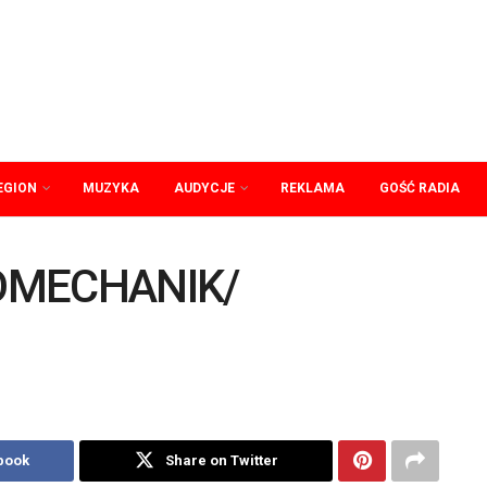
EGION
MUZYKA
AUDYCJE
REKLAMA
GOŚĆ RADIA
OMECHANIK/
book
Share on Twitter