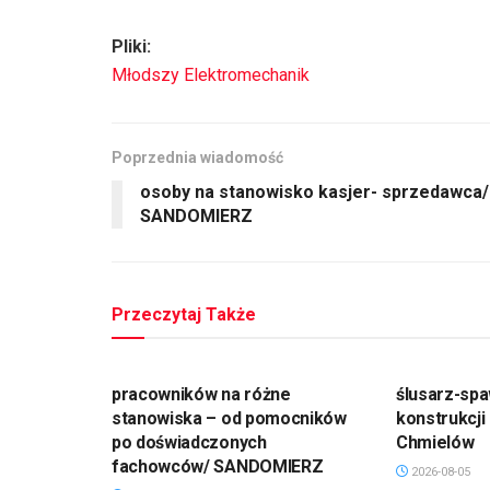
Pliki:
Młodszy Elektromechanik
Poprzednia wiadomość
osoby na stanowisko kasjer- sprzedawca/
SANDOMIERZ
Przeczytaj Także
pracowników na różne
ślusarz-spa
stanowiska – od pomocników
konstrukcji
po doświadczonych
Chmielów
fachowców/ SANDOMIERZ
2026-08-05