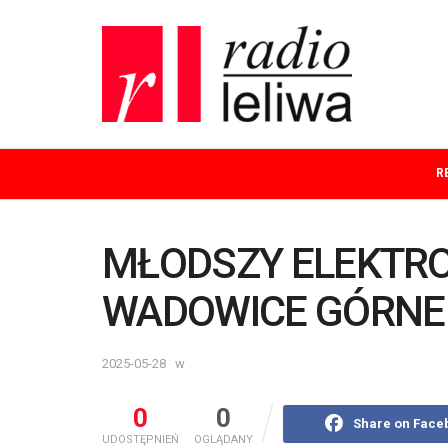
R
MŁODSZY ELEKTR
WADOWICE GÓRNE
2025-05-28
w
0
0
Share on Face
UDOSTĘPNIEŃ
OGLĄDANY