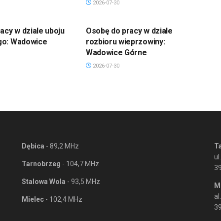
2026-07-30
acy w dziale uboju
Osobę do pracy w dziale
go: Wadowice
rozbioru wieprzowiny:
Wadowice Górne
2026-07-30
Dębica
- 89,2 MHz
T
ul
Tarnobrzeg
- 104,7 MHz
3
Stalowa Wola
- 93,5 MHz
M
al
Mielec
- 102,4 MHz
39