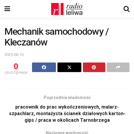
Mechanik samochodowy /
Kleczanów
2025-06-10
0
UDOSTĘPNIEŃ
Poprzednia wiadomość
pracownik do prac wykończeniowych, malarz-
szpachlarz, montażysta ścianek działowych karton-
gips / praca w okolicach Tarnobrzega
Następna wiadomość