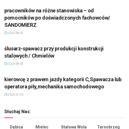
pracowników na różne stanowiska – od
pomocników po doświadczonych fachowców/
SANDOMIERZ
2026-08-05
ślusarz-spawacz przy produkcji konstrukcji
stalowych / Chmielów
2026-08-05
kierowcę z prawem jazdy kategorii C,Spawacza lub
operatora piły,mechanika samochodowego
2026-07-30
Słuchaj Nas:
Dębica
Mielec
Stalowa Wola
Tarnobrzeg