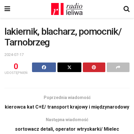
lakiernik, blacharz, pomocnik/
Tarnobrzeg
2024-07-17
0
UDOSTĘPNIEŃ
Poprzednia wiadomość
kierowca kat C+E/ transport krajowy i międzynarodowy
Następna wiadomość
sortowacz detali, operator wtryskarki/ Mielec