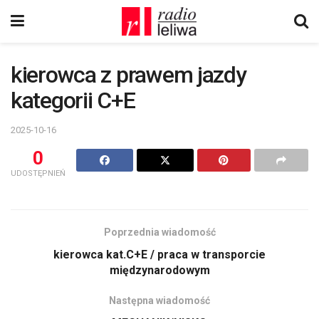
kierowca z prawem jazdy
kategorii C+E
2025-10-16
0
UDOSTĘPNIEŃ
Poprzednia wiadomość
kierowca kat.C+E / praca w transporcie
międzynarodowym
Następna wiadomość