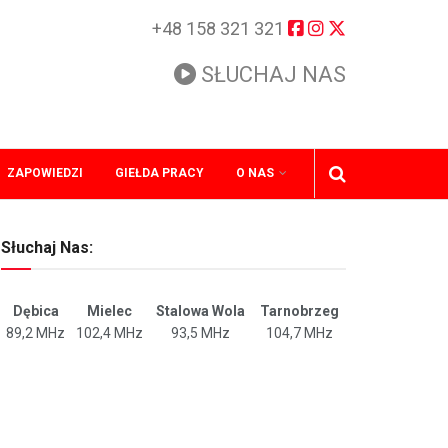
+48 158 321 321
SŁUCHAJ NAS
ZAPOWIEDZI
GIEŁDA PRACY
O NAS
Słuchaj Nas:
Dębica
Mielec
Stalowa Wola
Tarnobrzeg
89,2 MHz
102,4 MHz
93,5 MHz
104,7 MHz