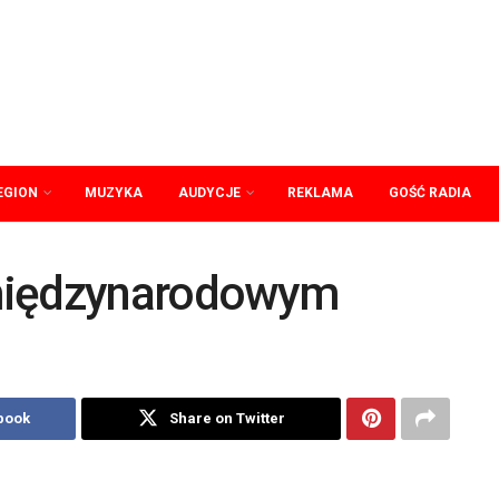
EGION
MUZYKA
AUDYCJE
REKLAMA
GOŚĆ RADIA
międzynarodowym
book
Share on Twitter