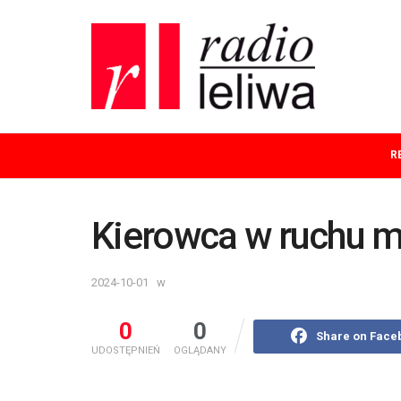
R
Kierowca w ruchu 
2024-10-01
w
0
0
Share on Face
UDOSTĘPNIEŃ
OGLĄDANY