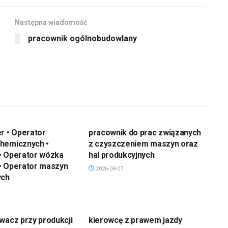
Następna wiadomość
pracownik ogólnobudowlany
r • Operator
pracownik do prac związanych
hemicznych •
z czyszczeniem maszyn oraz
• Operator wózka
hal produkcyjnych
• Operator maszyn
2026-08-07
ych
wacz przy produkcji
kierowcę z prawem jazdy