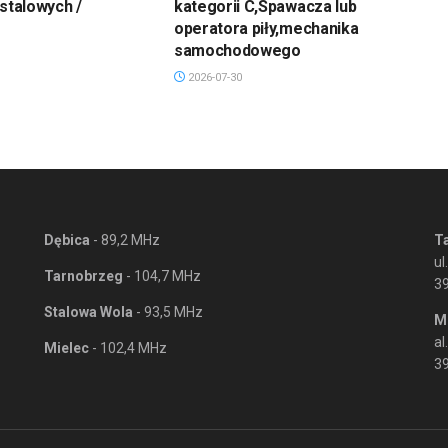
 stalowych /
kategorii C,Spawacza lub
operatora piły,mechanika
samochodowego
2026-07-30
Dębica
- 89,2 MHz
T
ul
Tarnobrzeg
- 104,7 MHz
3
Stalowa Wola
- 93,5 MHz
M
al
Mielec
- 102,4 MHz
39