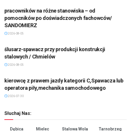
pracowników na różne stanowiska – od
pomocników po doświadczonych fachowców/
SANDOMIERZ
2026-08-05
ślusarz-spawacz przy produkcji konstrukcji
stalowych / Chmielów
2026-08-05
kierowcę z prawem jazdy kategorii C,Spawacza lub
operatora piły,mechanika samochodowego
2026-07-30
Słuchaj Nas:
Dębica
Mielec
Stalowa Wola
Tarnobrzeg