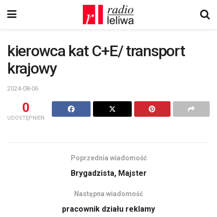
kierowca kat C+E/ transport
krajowy
2024-08-06
0
UDOSTĘPNIEŃ
Poprzednia wiadomość
Brygadzista, Majster
Następna wiadomość
pracownik działu reklamy