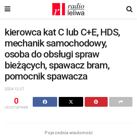
kierowca kat C lub C+E, HDS,
mechanik samochodowy,
osoba do obsługi spraw
bieżących, spawacz bram,
pomocnik spawacza
2024-12-27
0
UDOSTĘPNIEŃ
Poprzednia wiadomość