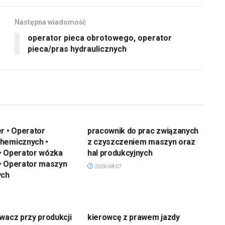
Następna wiadomość
operator pieca obrotowego, operator
pieca/pras hydraulicznych
r • Operator
pracownik do prac związanych
hemicznych •
z czyszczeniem maszyn oraz
• Operator wózka
hal produkcyjnych
• Operator maszyn
2026-08-07
ych
wacz przy produkcji
kierowcę z prawem jazdy