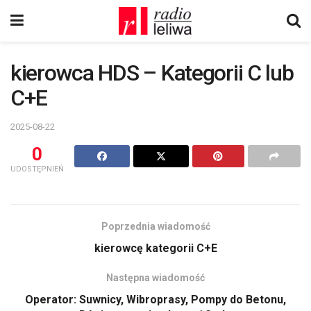
kierowca HDS – Kategorii C lub
C+E
2025-08-22
0
UDOSTĘPNIEŃ
Poprzednia wiadomość
kierowcę kategorii C+E
Następna wiadomość
Operator: Suwnicy, Wibroprasy, Pompy do Betonu,