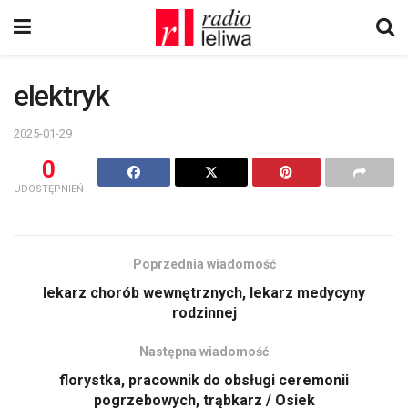
elektryk
2025-01-29
0
UDOSTĘPNIEŃ
Poprzednia wiadomość
lekarz chorób wewnętrznych, lekarz medycyny
rodzinnej
Następna wiadomość
florystka, pracownik do obsługi ceremonii
pogrzebowych, trąbkarz / Osiek