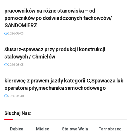
pracowników na różne stanowiska – od
pomocników po doświadczonych fachowców/
SANDOMIERZ
2026-08-05
ślusarz-spawacz przy produkcji konstrukcji
stalowych / Chmielów
2026-08-05
kierowcę z prawem jazdy kategorii C,Spawacza lub
operatora piły,mechanika samochodowego
2026-07-30
Słuchaj Nas:
Dębica
Mielec
Stalowa Wola
Tarnobrzeg