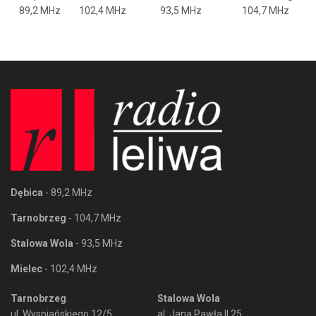
89,2 MHz
102,4 MHz
93,5 MHz
104,7 MHz
Dębica
- 89,2 MHz
Tarnobrzeg
- 104,7 MHz
Stalowa Wola
- 93,5 MHz
Mielec
- 102,4 MHz
Tarnobrzeg
Stalowa Wola
ul. Wyspiańskiego 12/5
al. Jana Pawła II 25