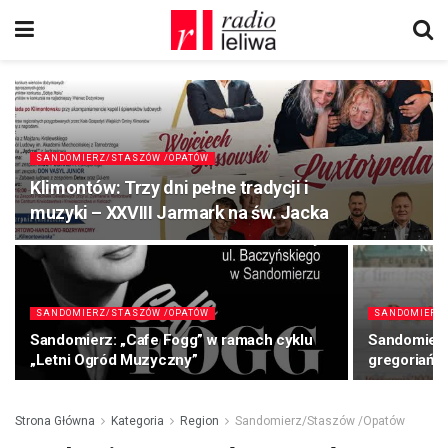
SANDOMIERZ/STASZÓW /OPATÓW
Klimontów: Trzy dni pełne tradycji i
muzyki – XXVIII Jarmark na św. Jacka
SANDOMIERZ/STASZÓW /OPATÓW
SANDOMIERZ/
Sandomierz: „Cafe Fogg” w ramach cyklu
Sandomierz
„Letni Ogród Muzyczny”
gregoriańs
Strona Główna
Kategoria
Region
Sandomierz/Staszów /Opatów