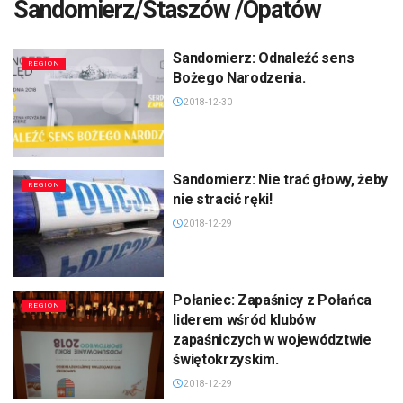
Sandomierz/Staszów /Opatów
Sandomierz: Odnaleźć sens
REGION
Bożego Narodzenia.
2018-12-30
Sandomierz: Nie trać głowy, żeby
REGION
nie stracić ręki!
2018-12-29
Połaniec: Zapaśnicy z Połańca
REGION
liderem wśród klubów
zapaśniczych w województwie
świętokrzyskim.
2018-12-29