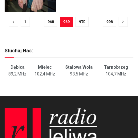
1
…
968
969
970
…
998
Słuchaj Nas:
Dębica
Mielec
Stalowa Wola
Tarnobrzeg
89,2 MHz
102,4 MHz
93,5 MHz
104,7 MHz