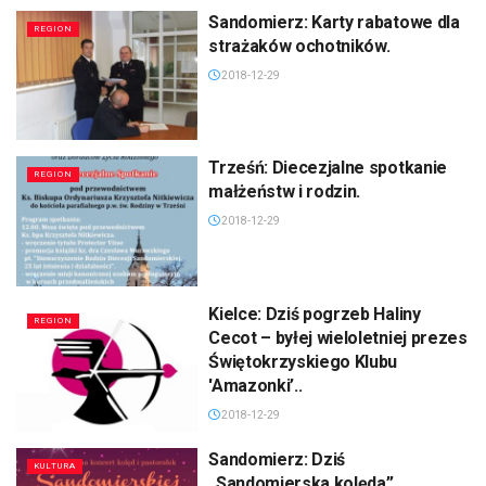
Sandomierz: Karty rabatowe dla
REGION
strażaków ochotników.
2018-12-29
Trześń: Diecezjalne spotkanie
REGION
małżeństw i rodzin.
2018-12-29
Kielce: Dziś pogrzeb Haliny
REGION
Cecot – byłej wieloletniej prezes
Świętokrzyskiego Klubu
'Amazonki’..
2018-12-29
Sandomierz: Dziś
KULTURA
„Sandomierska kolęda”.