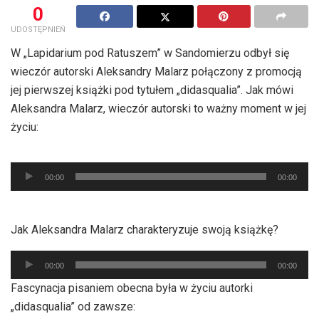
0
UDOSTĘPNIEŃ
W „Lapidarium pod Ratuszem” w Sandomierzu odbył się
wieczór autorski Aleksandry Malarz połączony z promocją
jej pierwszej książki pod tytułem „didasqualia”. Jak mówi
Aleksandra Malarz, wieczór autorski to ważny moment w jej
życiu:
Odtwarzacz
plików
00:00
00:00
dźwiękowych
Jak Aleksandra Malarz charakteryzuje swoją książkę?
Odtwarzacz
00:00
00:00
plików
Fascynacja pisaniem obecna była w życiu autorki
dźwiękowych
„didasqualia” od zawsze: