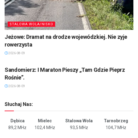
STALOWA WOLA/NISKO
Jeżowe: Dramat na drodze wojewódzkiej. Nie zyje
rowerzysta
2026-08-09
SANDOMIERZ/STASZÓW /OPATÓW
Sandomierz: I Maraton Pieszy „Tam Gdzie Pieprz
Rośnie”.
2026-08-09
Słuchaj Nas:
Dębica
Mielec
Stalowa Wola
Tarnobrzeg
89,2 MHz
102,4 MHz
93,5 MHz
104,7 MHz