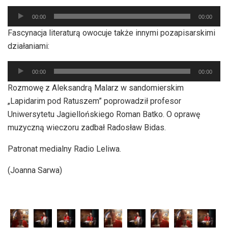
Odtwarzacz
00:00
00:00
plików
Fascynacja literaturą owocuje także innymi pozapisarskimi
dźwiękowych
działaniami:
Odtwarzacz
00:00
00:00
plików
Rozmowę z Aleksandrą Malarz w sandomierskim
dźwiękowych
„Lapidarim pod Ratuszem” poprowadził profesor
Uniwersytetu Jagiellońskiego Roman Batko. O oprawę
muzyczną wieczoru zadbał Radosław Bidas.
Patronat medialny Radio Leliwa.
(Joanna Sarwa)