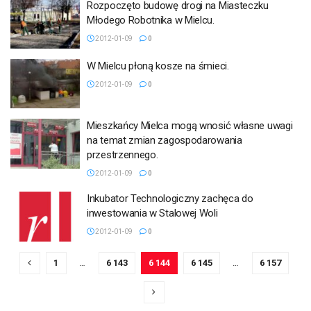
Rozpoczęto budowę drogi na Miasteczku
Młodego Robotnika w Mielcu.
2012-01-09
0
W Mielcu płoną kosze na śmieci.
2012-01-09
0
Mieszkańcy Mielca mogą wnosić własne uwagi
na temat zmian zagospodarowania
przestrzennego.
2012-01-09
0
Inkubator Technologiczny zachęca do
inwestowania w Stalowej Woli
2012-01-09
0
1
…
6 143
6 144
6 145
…
6 157