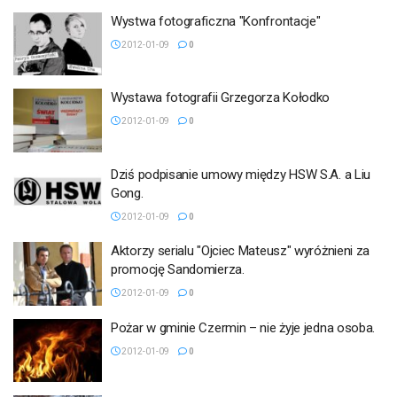
Wystwa fotograficzna "Konfrontacje"
2012-01-09
0
Wystawa fotografii Grzegorza Kołodko
2012-01-09
0
Dziś podpisanie umowy między HSW S.A. a Liu
Gong.
2012-01-09
0
Aktorzy serialu "Ojciec Mateusz" wyróżnieni za
promocję Sandomierza.
2012-01-09
0
Pożar w gminie Czermin – nie żyje jedna osoba.
2012-01-09
0