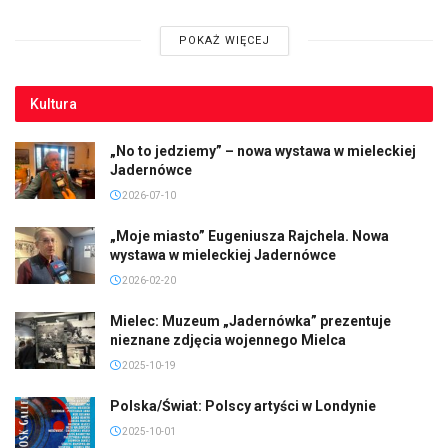
POKAŻ WIĘCEJ
Kultura
„No to jedziemy” – nowa wystawa w mieleckiej
Jadernówce
2026-07-10
„Moje miasto” Eugeniusza Rajchela. Nowa
wystawa w mieleckiej Jadernówce
2026-02-20
Mielec: Muzeum „Jadernówka” prezentuje
nieznane zdjęcia wojennego Mielca
2025-10-19
Polska/Świat: Polscy artyści w Londynie
2025-10-01