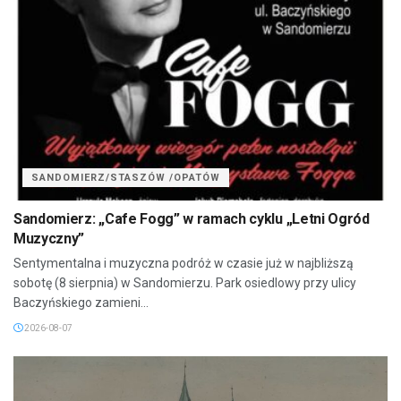
SANDOMIERZ/STASZÓW /OPATÓW
Sandomierz: „Cafe Fogg” w ramach cyklu „Letni Ogród
Muzyczny”
Sentymentalna i muzyczna podróż w czasie już w najbliższą
sobotę (8 sierpnia) w Sandomierzu. Park osiedlowy przy ulicy
Baczyńskiego zamieni...
2026-08-07