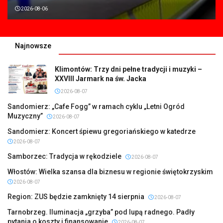
2026-08-06
Najnowsze
Klimontów: Trzy dni pełne tradycji i muzyki –
XXVIII Jarmark na św. Jacka
2026-08-07
Sandomierz: „Cafe Fogg” w ramach cyklu „Letni Ogród
Muzyczny”
2026-08-07
Sandomierz: Koncert śpiewu gregoriańskiego w katedrze
2026-08-07
Samborzec: Tradycja w rękodziele
2026-08-07
Włostów: Wielka szansa dla biznesu w regionie świętokrzyskim
2026-08-07
Region: ZUS będzie zamknięty 14 sierpnia
2026-08-07
Tarnobrzeg. Iluminacja „grzyba” pod lupą radnego. Padły
pytania o koszty i finansowanie
2026-08-07