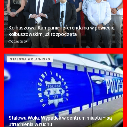
Kolbuszowa: Kampania referendalna w powiecie
kolbuszowskim już rozpoczęta
2026-08-07
STALOWA WOLA/NISKO
Stalowa Wola: Wypadek w centrum miasta – są
utrudnienia w ruchu