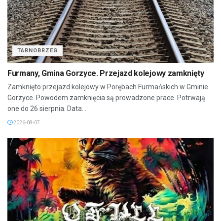
TARNOBRZEG
Furmany, Gmina Gorzyce. Przejazd kolejowy zamknięty
Zamknięto przejazd kolejowy w Porębach Furmańskich w Gminie
Gorzyce. Powodem zamknięcia są prowadzone prace. Potrwają
one do 26 sierpnia. Data...
2026-08-07