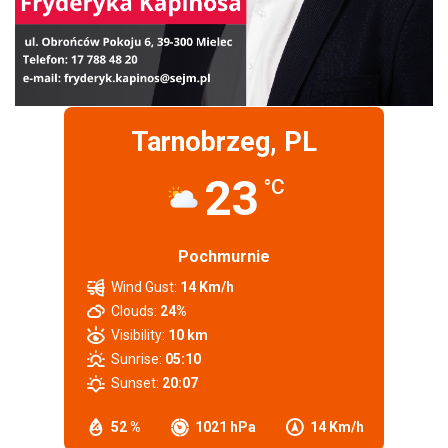
Tarnobrzeg, PL
23
°C
Pochmurnie
Wind Gust:
14 Km/h
Clouds:
24%
Visibility:
10 km
Sunrise:
05:10
Sunset:
20:07
52 %
1021 hPa
14 Km/h