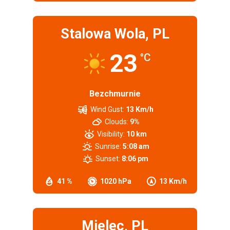
Stalowa Wola, PL
23
°C
Bezchmurnie
Wind Gust:
13 Km/h
Clouds:
9%
Visibility:
10 km
Sunrise:
5:08 am
Sunset:
8:06 pm
41 %
1020 hPa
13 Km/h
Mielec, PL