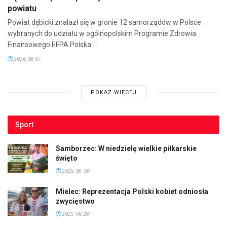
powiatu
Powiat dębicki znalazł się w gronie 12 samorządów w Polsce
wybranych do udziału w ogólnopolskim Programie Zdrowia
Finansowego EFPA Polska....
2026-08-07
POKAŻ WIĘCEJ
Sport
Samborzec: W niedzielę wielkie piłkarskie
święto
2025-08-08
Mielec: Reprezentacja Polski kobiet odniosła
zwycięstwo
2025-06-28