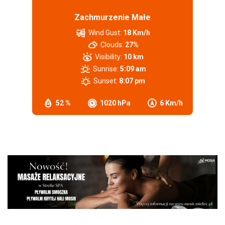
Zachmurzenie Małe
Wind Gust:
18 Km/h
Clouds:
27%
Visibility:
10 km
Sunrise:
5:09 am
Sunset:
8:07 pm
52 %
1020 hPa
6 Km/h