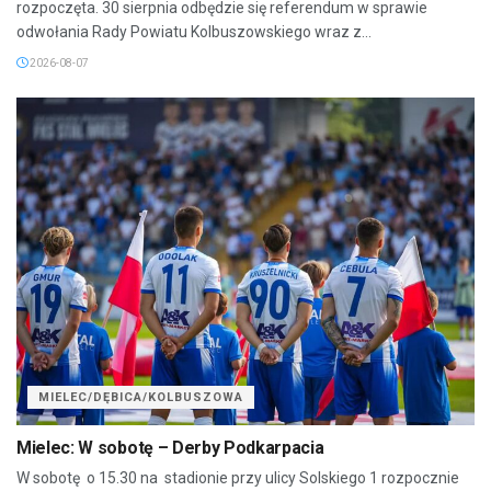
rozpoczęta. 30 sierpnia odbędzie się referendum w sprawie
odwołania Rady Powiatu Kolbuszowskiego wraz z...
2026-08-07
MIELEC/DĘBICA/KOLBUSZOWA
Mielec: W sobotę – Derby Podkarpacia
W sobotę o 15.30 na stadionie przy ulicy Solskiego 1 rozpocznie