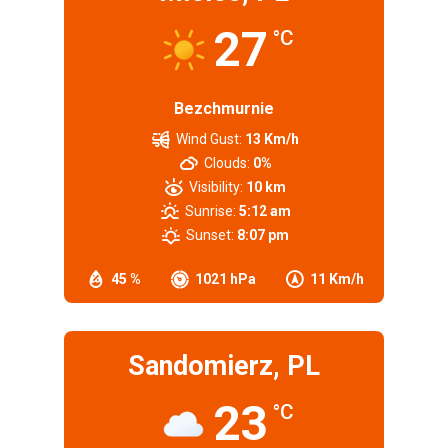
27
°C
Bezchmurnie
Wind Gust:
13 Km/h
Clouds:
0%
Visibility:
10 km
Sunrise:
5:12 am
Sunset:
8:07 pm
45 %
1021 hPa
11 Km/h
Sandomierz, PL
23
°C