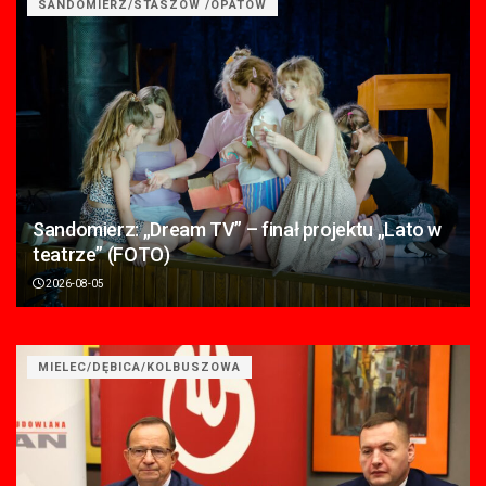
SANDOMIERZ/STASZÓW /OPATÓW
Sandomierz: „Dream TV” – finał projektu „Lato w
teatrze” (FOTO)
2026-08-05
MIELEC/DĘBICA/KOLBUSZOWA