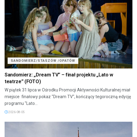
SANDOMIERZ/STASZÓW /OPATÓW
Sandomierz: „Dream TV” – finał projektu „Lato w
teatrze” (FOTO)
W piątek 31 lipca w Ośrodku Promocji Aktywności Kulturalnej miał
miejsce finałowy pokaz "Dream TV", kończący tegoroczną edycję
programu "Lato...
2026-08-05