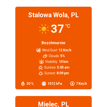
Stalowa Wola, PL
37
°C
Bezchmurnie
Wind Gust:
12 Km/h
Clouds:
5%
Visibility:
10 km
Sunrise:
5:05 am
Sunset:
8:09 pm
30 %
1012 hPa
7 Km/h
Mielec, PL