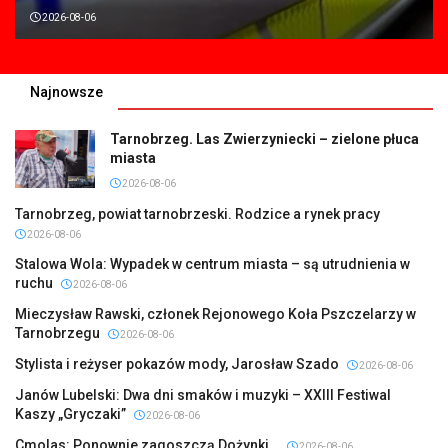
2026-08-06
Najnowsze
Tarnobrzeg. Las Zwierzyniecki – zielone płuca
miasta
2026-08-06
Tarnobrzeg, powiat tarnobrzeski. Rodzice a rynek pracy
2026-08-06
Stalowa Wola: Wypadek w centrum miasta – są utrudnienia w
ruchu
2026-08-06
Mieczysław Rawski, członek Rejonowego Koła Pszczelarzy w
Tarnobrzegu
2026-08-06
Stylista i reżyser pokazów mody, Jarosław Szado
2026-08-06
Janów Lubelski: Dwa dni smaków i muzyki – XXIII Festiwal
Kaszy „Gryczaki”
2026-08-06
Cmolas: Ponownie zagoszczą Dożynki…
2026-08-06