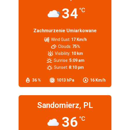
34
°C
Zachmurzenie Umiarkowane
Wind Gust:
17 Km/h
Clouds:
75%
Visibility:
10 km
Sunrise:
5:09 am
Sunset:
8:10 pm
36 %
1013 hPa
16 Km/h
Sandomierz, PL
36
°C