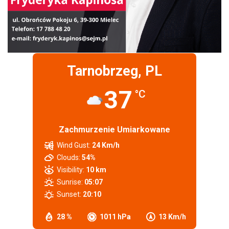
Tarnobrzeg, PL
37
°C
Zachmurzenie Umiarkowane
Wind Gust:
24 Km/h
Clouds:
54%
Visibility:
10 km
Sunrise:
05:07
Sunset:
20:10
28 %
1011 hPa
13 Km/h