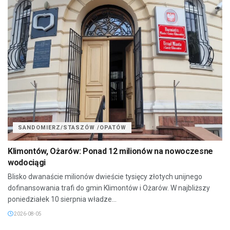
SANDOMIERZ/STASZÓW /OPATÓW
Klimontów, Ożarów: Ponad 12 milionów na nowoczesne
wodociągi
Blisko dwanaście milionów dwieście tysięcy złotych unijnego
dofinansowania trafi do gmin Klimontów i Ożarów. W najbliższy
poniedziałek 10 sierpnia władze...
2026-08-05