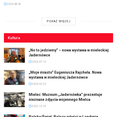
2026-08-05
POKAŻ WIĘCEJ
Kultura
„No to jedziemy” – nowa wystawa w mieleckiej
Jadernówce
2026-07-10
„Moje miasto” Eugeniusza Rajchela. Nowa
wystawa w mieleckiej Jadernówce
2026-02-20
Mielec: Muzeum „Jadernówka” prezentuje
nieznane zdjęcia wojennego Mielca
2025-10-19
Polska/Świat: Polscy artyści w Londynie