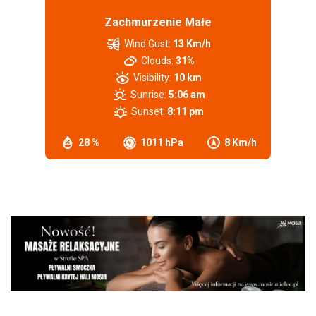
Zachmurzenie Małe
Wind Gust:
13 Km/h
Clouds:
31%
Visibility:
10 km
Sunrise:
5:06 am
Sunset:
8:11 pm
28 %
1011 hPa
8 Km/h