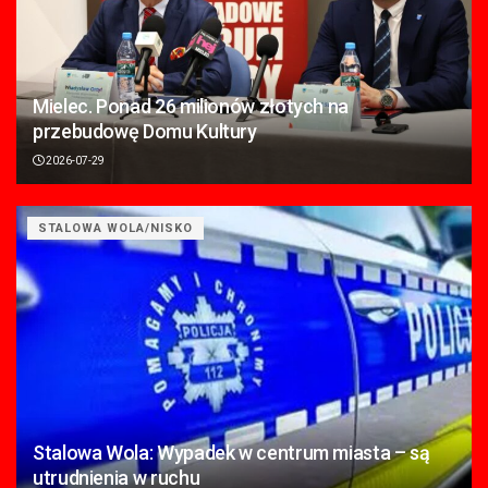
Mielec. Ponad 26 milionów złotych na
przebudowę Domu Kultury
2026-07-29
STALOWA WOLA/NISKO
Stalowa Wola: Wypadek w centrum miasta – są
utrudnienia w ruchu