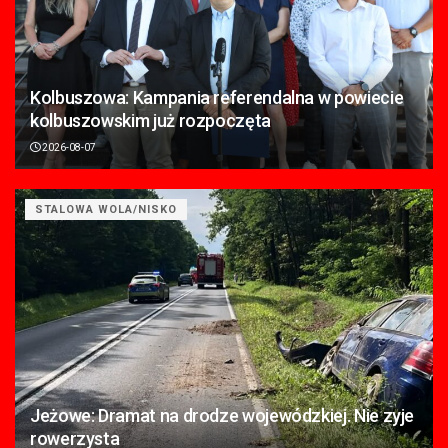
Kolbuszowa: Kampania referendalna w powiecie
kolbuszowskim już rozpoczęta
2026-08-07
STALOWA WOLA/NISKO
Jeżowe: Dramat na drodze wojewódzkiej. Nie zyje
rowerzysta