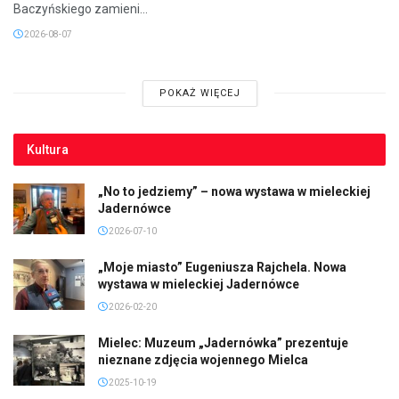
Baczyńskiego zamieni...
2026-08-07
POKAŻ WIĘCEJ
Kultura
„No to jedziemy” – nowa wystawa w mieleckiej
Jadernówce
2026-07-10
„Moje miasto” Eugeniusza Rajchela. Nowa
wystawa w mieleckiej Jadernówce
2026-02-20
Mielec: Muzeum „Jadernówka” prezentuje
nieznane zdjęcia wojennego Mielca
2025-10-19