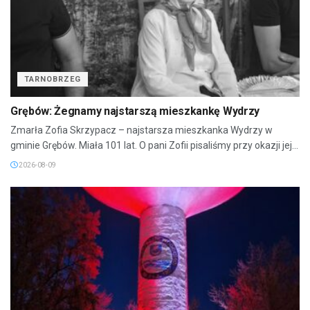
TARNOBRZEG
Grębów: Żegnamy najstarszą mieszkankę Wydrzy
Zmarła Zofia Skrzypacz – najstarsza mieszkanka Wydrzy w
gminie Grębów. Miała 101 lat. O pani Zofii pisaliśmy przy okazji jej...
2026-08-09