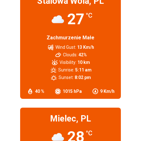
Stalowa Wola, PL
27
°C
Zachmurzenie Małe
Wind Gust:
13 Km/h
Clouds:
42%
Visibility:
10 km
Sunrise:
5:11 am
Sunset:
8:02 pm
40 %
1015 hPa
9 Km/h
Mielec, PL
28
°C