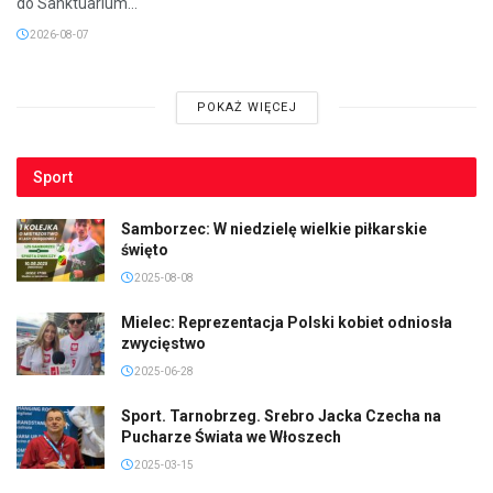
do Sanktuarium...
2026-08-07
POKAŻ WIĘCEJ
Sport
Samborzec: W niedzielę wielkie piłkarskie
święto
2025-08-08
Mielec: Reprezentacja Polski kobiet odniosła
zwycięstwo
2025-06-28
Sport. Tarnobrzeg. Srebro Jacka Czecha na
Pucharze Świata we Włoszech
2025-03-15