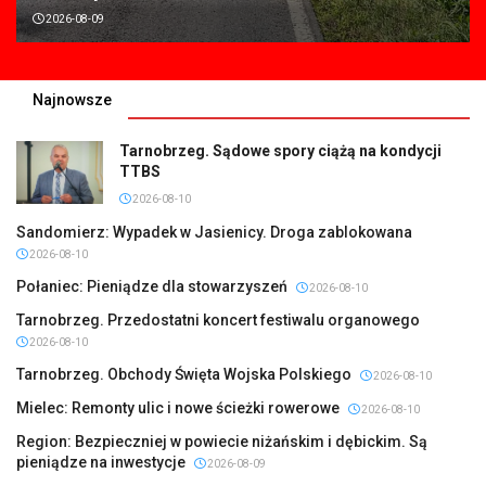
2026-08-09
Najnowsze
Tarnobrzeg. Sądowe spory ciążą na kondycji
TTBS
2026-08-10
Sandomierz: Wypadek w Jasienicy. Droga zablokowana
2026-08-10
Połaniec: Pieniądze dla stowarzyszeń
2026-08-10
Tarnobrzeg. Przedostatni koncert festiwalu organowego
2026-08-10
Tarnobrzeg. Obchody Święta Wojska Polskiego
2026-08-10
Mielec: Remonty ulic i nowe ścieżki rowerowe
2026-08-10
Region: Bezpieczniej w powiecie niżańskim i dębickim. Są
pieniądze na inwestycje
2026-08-09