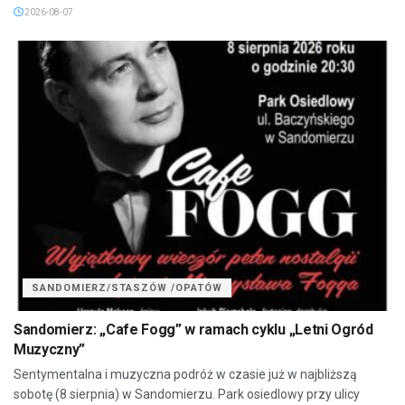
2026-08-07
SANDOMIERZ/STASZÓW /OPATÓW
Sandomierz: „Cafe Fogg” w ramach cyklu „Letni Ogród
Muzyczny”
Sentymentalna i muzyczna podróż w czasie już w najbliższą
sobotę (8 sierpnia) w Sandomierzu. Park osiedlowy przy ulicy