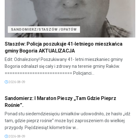
SANDOMIERZ/STASZÓW /OPATÓW
Staszów: Policja poszukuje 41-letniego mieszkańca
gminy Bogoria AKTUALIZACJA
Edit: Odnaleziony! Poszukiwany 41- letni mieszkaniec gminy
Bogoria odnalazł się cały i zdrowy na terenie gminy Raków.
=========================== Policjanci...
2026-08-09
SANDOMIERZ/STASZÓW /OPATÓW
Sandomierz: I Maraton Pieszy „Tam Gdzie Pieprz
Rośnie”.
Ponad stu siedemdziesięciu śmiałków udowodniło, że hasło „idź
tam, gdzie pieprz rośnie” może być zaproszeniem do wielkiej
przygody. Pięćdziesiąt kilometrów w...
2026-08-09