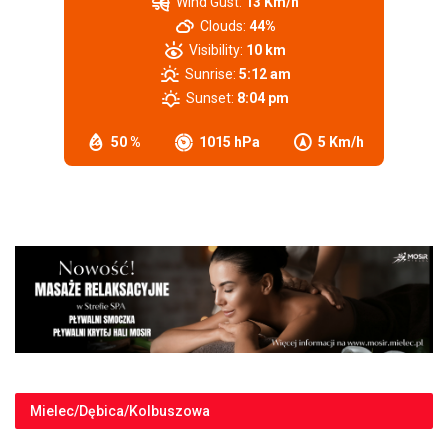
Wind Gust:
13 Km/h
Clouds:
44%
Visibility:
10 km
Sunrise:
5:12 am
Sunset:
8:04 pm
50 %
1015 hPa
5 Km/h
Mielec/Dębica/Kolbuszowa