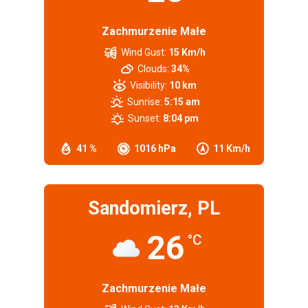
Zachmurzenie Małe
Wind Gust:
15 Km/h
Clouds:
34%
Visibility:
10 km
Sunrise:
5:15 am
Sunset:
8:04 pm
41 %
1016 hPa
11 Km/h
Sandomierz, PL
26
°C
Zachmurzenie Małe