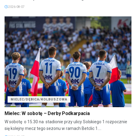
2026-08-07
MIELEC/DĘBICA/KOLBUSZOWA
Mielec: W sobotę – Derby Podkarpacia
W sobotę o 15.30 na stadionie przy ulicy Solskiego 1 rozpocznie
się kolejny mecz tego sezonu w ramach Betclic 1....