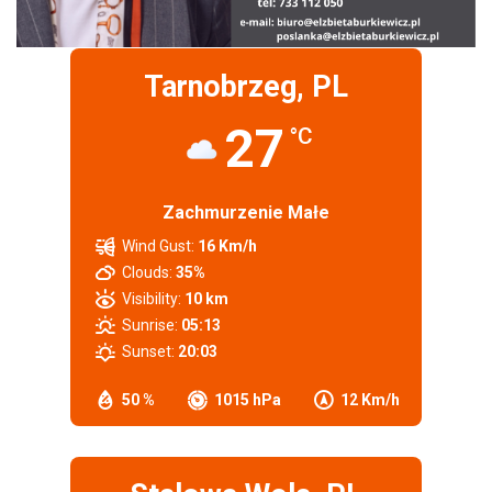
Tarnobrzeg, PL
27
°C
Zachmurzenie Małe
Wind Gust:
16 Km/h
Clouds:
35%
Visibility:
10 km
Sunrise:
05:13
Sunset:
20:03
50 %
1015 hPa
12 Km/h