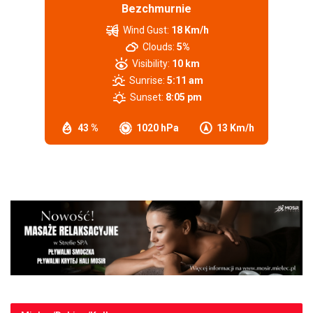
Bezchmurnie
Wind Gust:
18 Km/h
Clouds:
5%
Visibility:
10 km
Sunrise:
5:11 am
Sunset:
8:05 pm
43 %
1020 hPa
13 Km/h