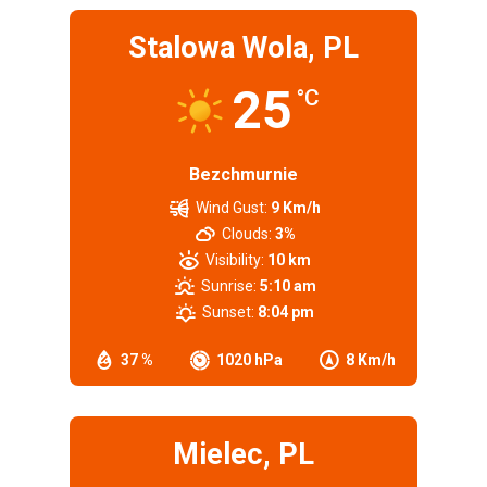
Stalowa Wola, PL
25
°C
Bezchmurnie
Wind Gust:
9 Km/h
Clouds:
3%
Visibility:
10 km
Sunrise:
5:10 am
Sunset:
8:04 pm
37 %
1020 hPa
8 Km/h
Mielec, PL