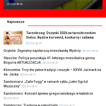
2026-08-06
Najnowsze
Tarnobrzeg: Dożynki 2026 na tarnobrzeskim
Sielcu. Będzie korowód, konkursy i zabawa
2026-08-09
Grębów: Żegnamy najstarszą mieszkankę Wydrzy
2026-08-09
Staszów: Policja poszukuje 41-letniego mieszkańca gminy
Bogoria AKTUALIZACJA
2026-08-09
Klimontów: Trzy dni pełne tradycji i muzyki – XXVIII Jarmark na
św. Jacka
2026-08-07
Sandomierz: „Cafe Fogg” w ramach cyklu „Letni Ogród
Muzyczny”
2026-08-07
Sandomierz: Koncert śpiewu gregoriańskiego w katedrze
2026-08-07
Samborzec: Tradycja w rękodziele
2026-08-07