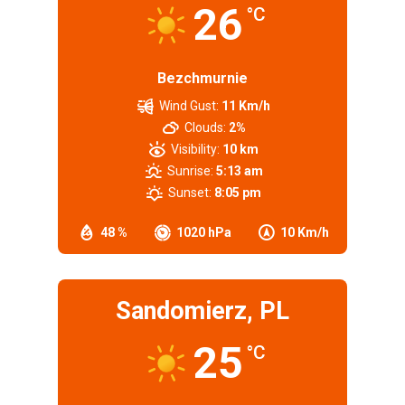
26
°C
Bezchmurnie
Wind Gust:
11 Km/h
Clouds:
2%
Visibility:
10 km
Sunrise:
5:13 am
Sunset:
8:05 pm
48 %
1020 hPa
10 Km/h
Sandomierz, PL
25
°C