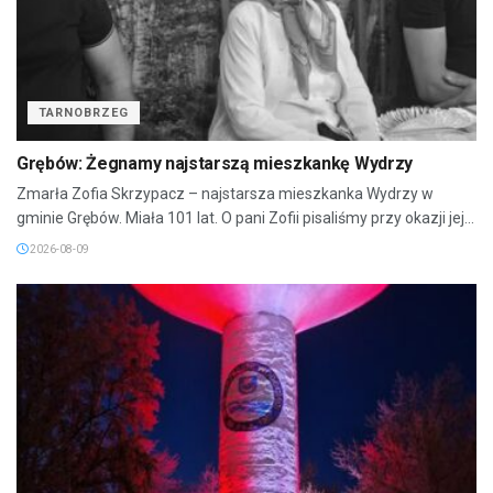
TARNOBRZEG
Grębów: Żegnamy najstarszą mieszkankę Wydrzy
Zmarła Zofia Skrzypacz – najstarsza mieszkanka Wydrzy w
gminie Grębów. Miała 101 lat. O pani Zofii pisaliśmy przy okazji jej...
2026-08-09