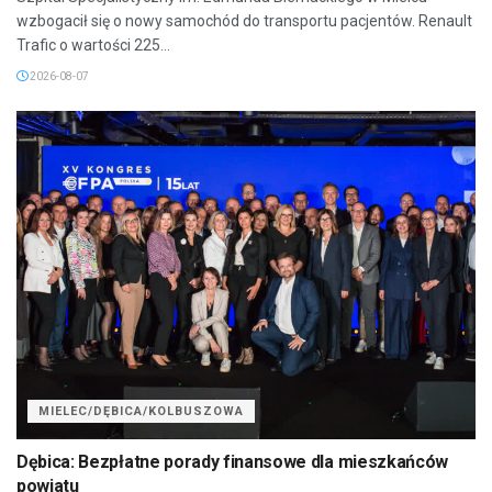
wzbogacił się o nowy samochód do transportu pacjentów. Renault
Trafic o wartości 225...
2026-08-07
MIELEC/DĘBICA/KOLBUSZOWA
Dębica: Bezpłatne porady finansowe dla mieszkańców
powiatu