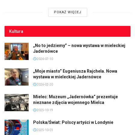
POKAŻ WIĘCEJ
Kultura
„No to jedziemy” – nowa wystawa w mieleckiej
Jadernówce
2026-07-10
„Moje miasto” Eugeniusza Rajchela. Nowa
wystawa w mieleckiej Jadernówce
2026-02-20
Mielec: Muzeum „Jadernówka” prezentuje
nieznane zdjęcia wojennego Mielca
2025-10-19
Polska/Świat: Polscy artyści w Londynie
2025-10-01