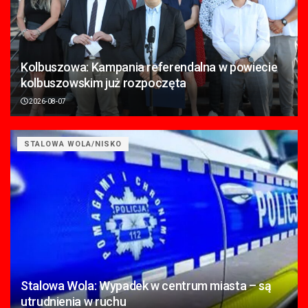
Kolbuszowa: Kampania referendalna w powiecie
kolbuszowskim już rozpoczęta
2026-08-07
STALOWA WOLA/NISKO
Stalowa Wola: Wypadek w centrum miasta – są
utrudnienia w ruchu