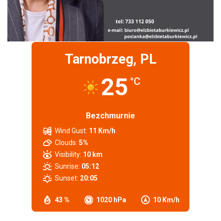
Tarnobrzeg, PL
25
°C
Bezchmurnie
Wind Gust:
11 Km/h
Clouds:
5%
Visibility:
10 km
Sunrise:
05:12
Sunset:
20:05
43 %
1020 hPa
10 Km/h