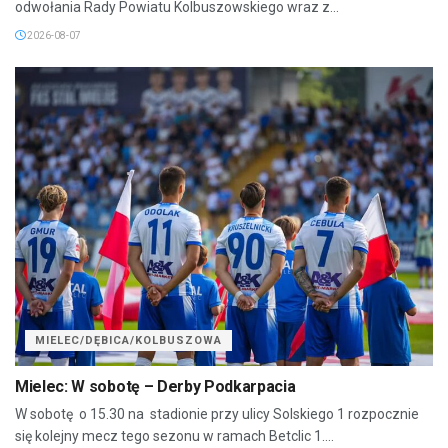
odwołania Rady Powiatu Kolbuszowskiego wraz z...
2026-08-07
MIELEC/DĘBICA/KOLBUSZOWA
Mielec: W sobotę – Derby Podkarpacia
W sobotę o 15.30 na stadionie przy ulicy Solskiego 1 rozpocznie
się kolejny mecz tego sezonu w ramach Betclic 1....