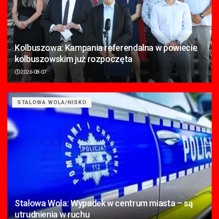
Kolbuszowa: Kampania referendalna w powiecie
kolbuszowskim już rozpoczęta
2026-08-07
STALOWA WOLA/NISKO
Stalowa Wola: Wypadek w centrum miasta – są
utrudnienia w ruchu