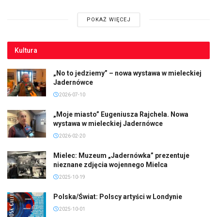
POKAŻ WIĘCEJ
Kultura
„No to jedziemy” – nowa wystawa w mieleckiej
Jadernówce
2026-07-10
„Moje miasto” Eugeniusza Rajchela. Nowa
wystawa w mieleckiej Jadernówce
2026-02-20
Mielec: Muzeum „Jadernówka” prezentuje
nieznane zdjęcia wojennego Mielca
2025-10-19
Polska/Świat: Polscy artyści w Londynie
2025-10-01