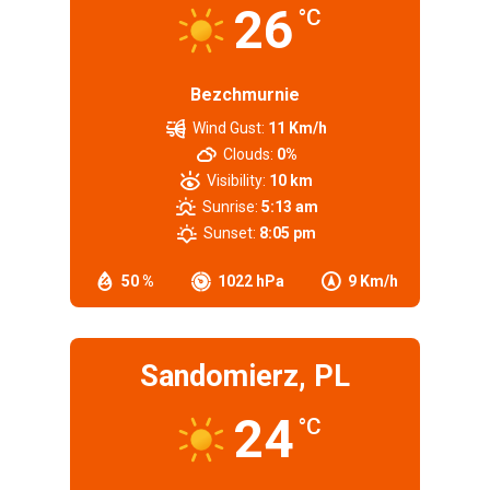
26
°C
Bezchmurnie
Wind Gust:
11 Km/h
Clouds:
0%
Visibility:
10 km
Sunrise:
5:13 am
Sunset:
8:05 pm
50 %
1022 hPa
9 Km/h
Sandomierz, PL
24
°C