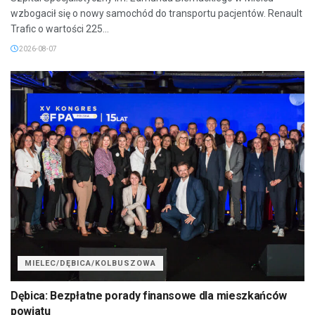
wzbogacił się o nowy samochód do transportu pacjentów. Renault
Trafic o wartości 225...
2026-08-07
MIELEC/DĘBICA/KOLBUSZOWA
Dębica: Bezpłatne porady finansowe dla mieszkańców
powiatu