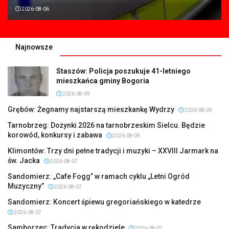
2026-08-06
Najnowsze
Staszów: Policja poszukuje 41-letniego
mieszkańca gminy Bogoria
2026-08-09
Grębów: Żegnamy najstarszą mieszkankę Wydrzy
2026-08-09
Tarnobrzeg: Dożynki 2026 na tarnobrzeskim Sielcu. Będzie
korowód, konkursy i zabawa
2026-08-09
Klimontów: Trzy dni pełne tradycji i muzyki – XXVIII Jarmark na
św. Jacka
2026-08-07
Sandomierz: „Cafe Fogg” w ramach cyklu „Letni Ogród
Muzyczny”
2026-08-07
Sandomierz: Koncert śpiewu gregoriańskiego w katedrze
2026-08-07
Samborzec: Tradycja w rękodziele
2026-08-07