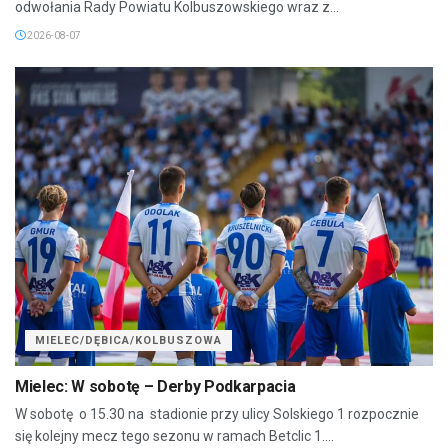
odwołania Rady Powiatu Kolbuszowskiego wraz z...
2026-08-07
MIELEC/DĘBICA/KOLBUSZOWA
Mielec: W sobotę – Derby Podkarpacia
W sobotę o 15.30 na stadionie przy ulicy Solskiego 1 rozpocznie
się kolejny mecz tego sezonu w ramach Betclic 1....