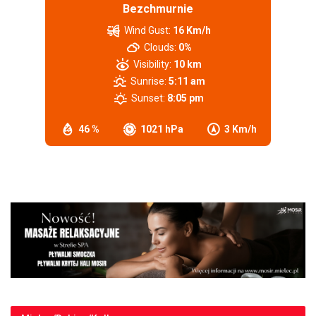
Bezchmurnie
Wind Gust:
16 Km/h
Clouds:
0%
Visibility:
10 km
Sunrise:
5:11 am
Sunset:
8:05 pm
46 %
1021 hPa
3 Km/h