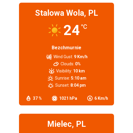
Stalowa Wola, PL
24
°C
Bezchmurnie
Wind Gust:
9 Km/h
Clouds:
0%
Visibility:
10 km
Sunrise:
5:10 am
Sunset:
8:04 pm
37 %
1021 hPa
6 Km/h
Mielec, PL