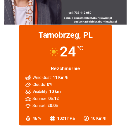
Tarnobrzeg, PL
24
°C
Bezchmurnie
Wind Gust:
11 Km/h
Clouds:
0%
Visibility:
10 km
Sunrise:
05:12
Sunset:
20:05
46 %
1021 hPa
10 Km/h