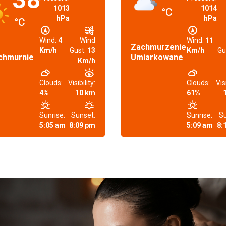
1013
1014
°C
hPa
hPa
°C
Wind:
4
Wind
Wind:
11
Zachmurzenie
Km/h
Gust:
13
Km/h
Gu
chmurnie
Umiarkowane
Km/h
Clouds:
Visibility:
Clouds:
Visi
4%
10 km
61%
Sunrise:
Sunset:
Sunrise:
Su
5:05 am
8:09 pm
5:09 am
8: