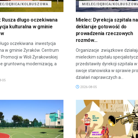
LEC/DĘBICA/KOLBUSZOWA
MIELEC/DĘBICA/KOLBUSZOW
: Rusza długo oczekiwana
Mielec: Dyrekcja szpitala na
ycja kulturalna w gminie
deklaruje gotowość do
ów
prowadzenia rzeczowych
rozmów…
ługo oczekiwana inwestycja
lna w gminie Żyraków. Centrum
Organizacje związkowe działaj
i Promocji w Woli Żyrakowskiej
mieleckim szpitalu specjalisty
ie gruntowną modernizację, a
przedstawiły dyrekcji szpitala w
swoje stanowiska w sprawie p
działań naprawczych a...
8-05
2026-08-05