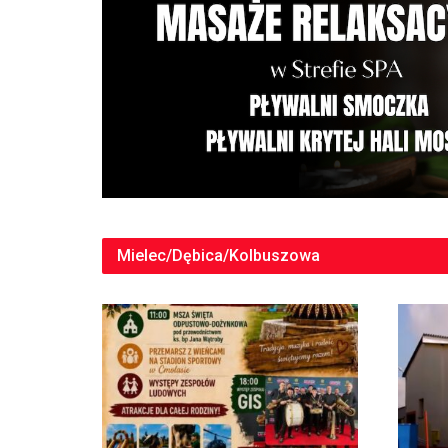
Mielec/Dębica/Kolbuszowa