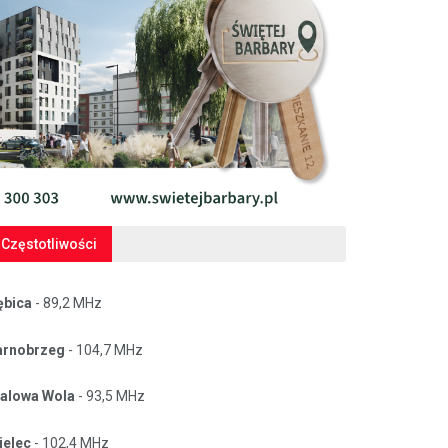
Częstotliwości
ębica
- 89,2 MHz
arnobrzeg
- 104,7 MHz
talowa Wola
- 93,5 MHz
ielec
- 102,4 MHz