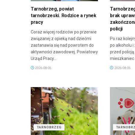
Tarnobrzeg, powiat
Tarnobrzeg:
tarnobrzeski. Rodzice a rynek
brak uprawn
pracy
zakończona
policji
Coraz więcej rodziców po przerwie
związanej z opieką nad dziećmi
Po raz kolejn
zastanawia się nad powrotem do
po alkoholu 
aktywności zawodowej. Powiatowy
przed policj
Urząd Pracy...
mieszkaniec 
2026-08-06
2026-08-06
TARNOBRZEG
TARNOBR