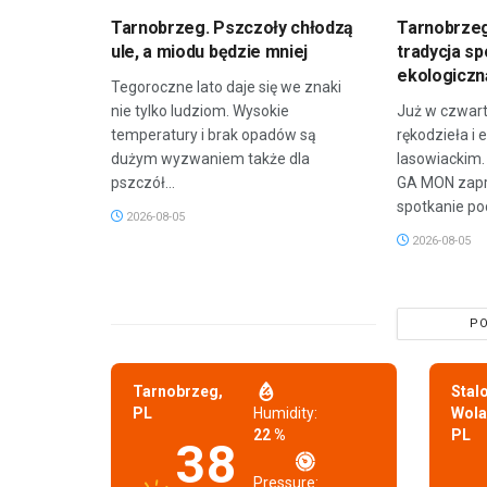
Tarnobrzeg. Pszczoły chłodzą
Tarnobrzeg
ule, a miodu będzie mniej
tradycja sp
ekologicz
Tegoroczne lato daje się we znaki
nie tylko ludziom. Wysokie
Już w czwar
temperatury i brak opadów są
rękodzieła i 
dużym wyzwaniem także dla
lasowiackim.
pszczół...
GA MON zapr
spotkanie po
2026-08-05
2026-08-05
PO
Tarnobrzeg,
Stal
PL
Humidity:
Wola
22 %
PL
38
Pressure: