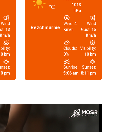
1013
°C
hPa
Wind
Wind:
4
Wind
Bezchmurnie
st:
13
Km/h
Gust:
15
Km/h
Km/h
bility:
Clouds:
Visibility:
10 km
0%
10 km
nset:
Sunrise:
Sunset:
10 pm
5:06 am
8:11 pm