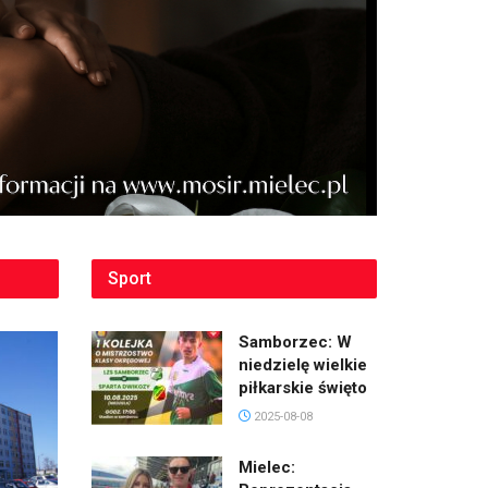
Sport
Samborzec: W
niedzielę wielkie
piłkarskie święto
2025-08-08
Mielec: