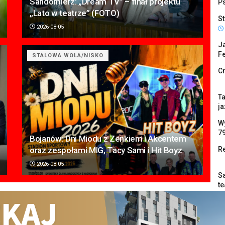
Sandomierz: „Dream TV” – finał projektu
P
„Lato w teatrze” (FOTO)
St
2026-08-05
Ja
Fe
STALOWA WOLA/NISKO
C
Ta
ja
W
7
Bojanów: Dni Miodu z Zenkiem i Akcentem
oraz zespołami MIG, Tacy Sami i Hit Boyz
Re
2026-08-05
Sa
te