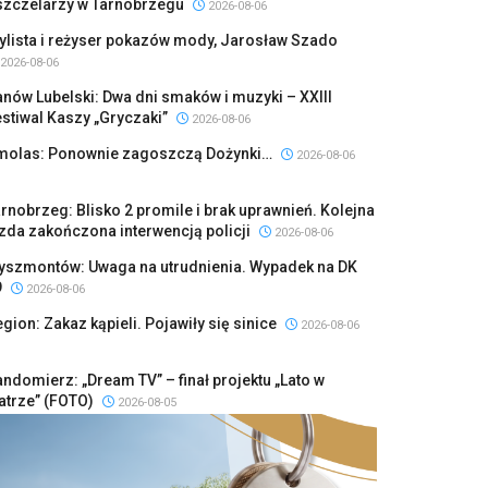
szczelarzy w Tarnobrzegu
2026-08-06
ylista i reżyser pokazów mody, Jarosław Szado
2026-08-06
nów Lubelski: Dwa dni smaków i muzyki – XXIII
stiwal Kaszy „Gryczaki”
2026-08-06
molas: Ponownie zagoszczą Dożynki…
2026-08-06
rnobrzeg: Blisko 2 promile i brak uprawnień. Kolejna
zda zakończona interwencją policji
2026-08-06
yszmontów: Uwaga na utrudnienia. Wypadek na DK
9
2026-08-06
gion: Zakaz kąpieli. Pojawiły się sinice
2026-08-06
ndomierz: „Dream TV” – finał projektu „Lato w
atrze” (FOTO)
2026-08-05