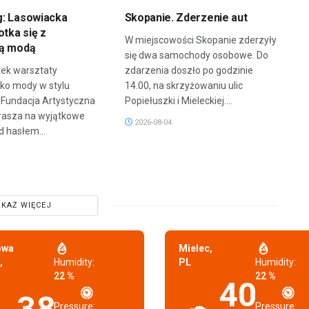
: Lasowiacka
Skopanie. Zderzenie aut
otka się z
W miejscowości Skopanie zderzyły
ną modą
się dwa samochody osobowe. Do
tek warsztaty
zdarzenia doszło po godzinie
eko mody w stylu
14.00, na skrzyżowaniu ulic
 Fundacja Artystyczna
Popiełuszki i Mieleckiej....
asza na wyjątkowe
2026-08-04
d hasłem...
KAŻ WIĘCEJ
owa
Mielec,
,
Humidity:
PL
Humidity:
22 %
22 %
40
38
Pressure:
Pressure: