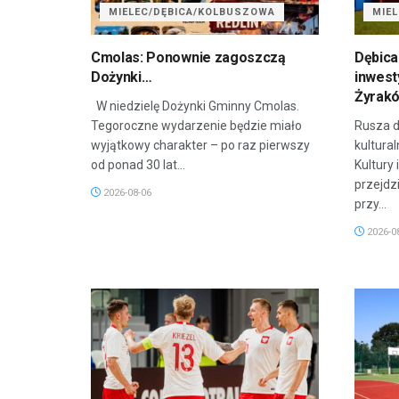
MIELEC/DĘBICA/KOLBUSZOWA
MIE
Cmolas: Ponownie zagoszczą
Dębica
Dożynki…
inwest
Żyrak
W niedzielę Dożynki Gminny Cmolas.
Tegoroczne wydarzenie będzie miało
Rusza d
wyjątkowy charakter – po raz pierwszy
kultura
od ponad 30 lat...
Kultury 
przejdz
2026-08-06
przy...
2026-0