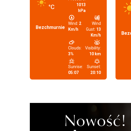
1013
°C
hPa
Wind:
2
Wind
Bezchmurnie
Km/h
Gust:
13
Bez
Km/h
Clouds:
Visibility:
3%
10 km
Sunrise:
Sunset:
05:07
20:10