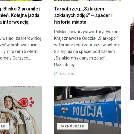
 Blisko 2 promile i
Tarnobrzeg. „Szlakiem
ień. Kolejna jazda
szklanych zdjęć” – spacer i
 interwencją
historia miasta
Polskie Towarzystwo Turystyczno-
y wsiadł za kierownicę
Krajoznawcze Oddział „Siarkopol”
i znów próbował uciec
w Tarnobrzegu zaprasza w sobotę,
ą. Tym razem 59-letni
8 sierpnia na spacer pod hasłem
gminy Gorzyce...
„Szlakiem szklanych zdjęć”.
Uczestnicy...
2026-08-05
ZEG
TARNOBRZEG