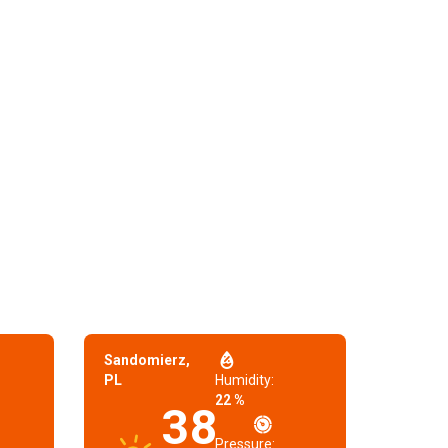
Sandomierz,
PL
Humidity:
22 %
38
Pressure: