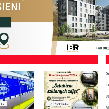
D
T
S
ZEG
TARNOBRZEG
M