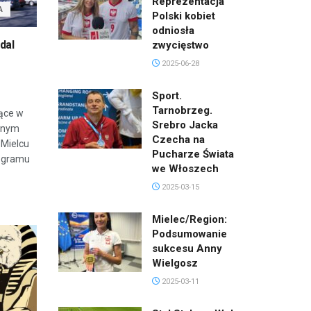
Reprezentacja
A
Polski kobiet
odniosła
dal
zwycięstwo
2025-06-28
Sport.
Tarnobrzeg.
ące w
Srebro Jacka
cznym
Czecha na
 Mielcu
Pucharze Świata
rogramu
we Włoszech
2025-03-15
Mielec/Region:
Podsumowanie
sukcesu Anny
Wielgosz
2025-03-11