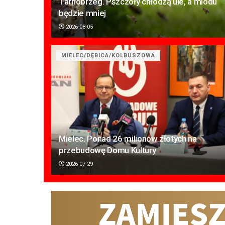
Tarnobrzeg. Pszczoły chłodzą ule, a miodu
będzie mniej
2026-08-05
MIELEC/DĘBICA/KOLBUSZOWA
Mielec. Ponad 26 milionów złotych na
przebudowę Domu Kultury
2026-07-29