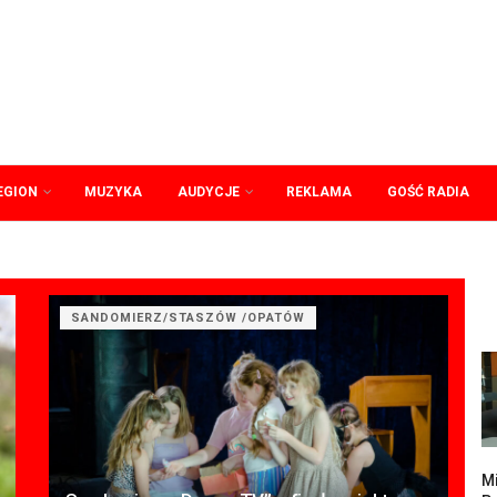
EGION
MUZYKA
AUDYCJE
REKLAMA
GOŚĆ RADIA
SANDOMIERZ/STASZÓW /OPATÓW
M